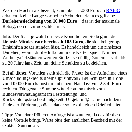
Wer den Höchstsatz bezieht, kann über 15.000 Euro an
BAföG
erhalten. Keine Bange vor hohen Schulden, denn es gilt eine
Darlehensdeckelung von 10.000 Euro
– das ist der maximale
Betrag, den du zurückzahlen musst.
Info: Der Staat gewährt dir beste Konditionen: So beginnt die
kleinste Mindestrate bereits ab 105 Euro
, die sich bei geringen
Einkünften sogar stunden lässt. Es handelt sich um ein zinsloses
Darlehen, womit dir die Inflation in die Karten spielt. Nur bei
Zahlungsrückständen werden Strafzinsen fällig. Zudem hast du bis
zu 20 Jahre lang Zeit, um deine Schulden zu begleichen.
Bei all diesen Vorteilen stellt sich die Frage: Ist die Aufnahme eines
Umschuldungskredits überhaupt sinnvoll? Bei Schulden in Höhe
von 10.000 Euro kannst du mit einem Nachlass von 2.850 Euro
rechnen. Die genaue Summe wird dir automatisch vom
Bundesverwaltungsamt im Feststellungs- und
Rückzahlungsbescheid mitgeteilt. Ungefähr 4,5 Jahre nach dem
Ende der Förderungshöchstdauer solltest du einen Brief erhalten.
Tipp:
Von einer früheren Anfrage ist abzuraten, da das für dich
keine Vorteile bringt. Warte bitte den amtlichen Bescheid mit der
exakten Summe ab.