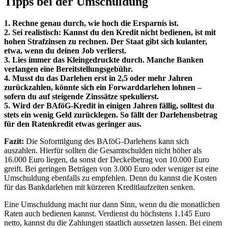
Tipps bei der Umschuldung
1. Rechne genau durch, wie hoch die Ersparnis ist.
2. Sei realistisch: Kannst du den Kredit nicht bedienen, ist mit
hohen Strafzinsen zu rechnen. Der Staat gibt sich kulanter,
etwa, wenn du deinen Job verlierst.
3. Lies immer das Kleingedruckte durch. Manche Banken
verlangen eine Bereitstellungsgebühr.
4. Musst du das Darlehen erst in 2,5 oder mehr Jahren
zurückzahlen, könnte sich ein Forwarddarlehen lohnen –
sofern du auf steigende Zinssätze spekulierst.
5. Wird der BAföG-Kredit in einigen Jahren fällig, solltest du
stets ein wenig Geld zurücklegen. So fällt der Darlehensbetrag
für den Ratenkredit etwas geringer aus.
Fazit:
Die Soforttilgung des BAföG-Darlehens kann sich
auszahlen. Hierfür sollten die Gesamtschulden nicht höher als
16.000 Euro liegen, da sonst der Deckelbetrag von 10.000 Euro
greift. Bei geringen Beträgen von 3.000 Euro oder weniger ist eine
Umschuldung ebenfalls zu empfehlen. Denn du kannst die Kosten
für das Bankdarlehen mit kürzeren Kreditlaufzeiten senken.
Eine Umschuldung macht nur dann Sinn, wenn du die monatlichen
Raten auch bedienen kannst. Verdienst du höchstens 1.145 Euro
netto, kannst du die Zahlungen staatlich aussetzen lassen. Bei einem