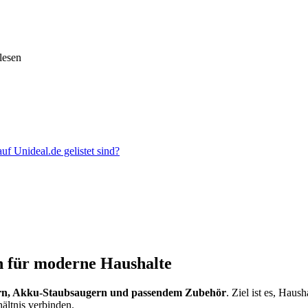
rlesen
f Unideal.de gelistet sind?
en für moderne Haushalte
ern, Akku-Staubsaugern und passendem Zubehör
. Ziel ist es, Hau
ältnis verbinden.