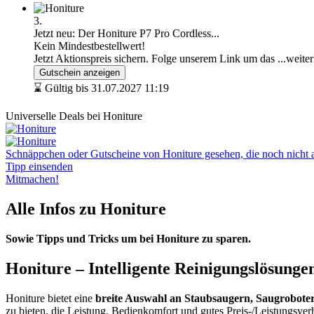
3.
Jetzt neu: Der Honiture P7 Pro Cordless...
Kein Mindestbestellwert!
Jetzt Aktionspreis sichern. Folge unserem Link um das
...weite
Gutschein anzeigen
⌛ Gültig bis 31.07.2027 11:19
Universelle Deals bei Honiture
Schnäppchen oder Gutscheine von Honiture gesehen, die noch nicht au
Tipp einsenden
Mitmachen!
Alle Infos zu Honiture
Sowie Tipps und Tricks um bei Honiture zu sparen.
Honiture – Intelligente Reinigungslösung
Honiture bietet eine
breite Auswahl an Staubsaugern, Saugrobot
zu bieten, die Leistung, Bedienkomfort und gutes Preis-/Leistungsverh