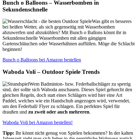
Bunch o Balloons – Wasserbomben in
Sekundenschnelle
Was gibt es besseres
bei heißen Wetter, als sich gegenseitig mit Wasserbomben
abzuwerfen und abzukühlen? Mit Bunch o Ballons könnt ihr in
Sekundenschnelle Wasserbomben mit allen gängigen
Gartenschläuchen oder Wasserhähnen auffüllen. Möge die Schlacht
beginnen!
Bunch o Balloons bei Amazon bestellen
Waboda Voli – Outdoor Spiele Trends
Wem Badminton- bzw. Federballschläger zu sperrig
sind, der sollte sich Waboda anschauen. Dieses Spiel gehorcht den
gleichen Regeln, doch statt eines Schlägers wird hier eine Art
Paddel, welches wie ein Handschuh angezogen wird, verwendet,
um den Federball/ Flyer zu schlagen. Ein perfektes Spiel für
draußen und
zu zweit oder auch mehreren
.
Waboda Voli bei Amazon bestellen!
Tipp:
Ihr könnt nicht genug von Spielen bekommen? In der kalten
Jahreszeit zieht man sich lieber in die gemütliche Wohnung zurück.