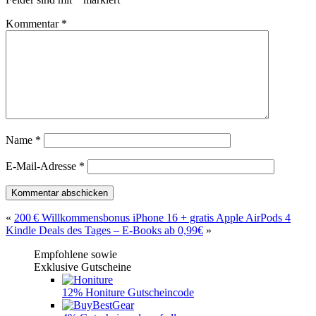
Kommentar
*
Name
*
E-Mail-Adresse
*
«
200 € Willkommensbonus iPhone 16 + gratis Apple AirPods 4
Kindle Deals des Tages – E-Books ab 0,99€
»
Empfohlene sowie
Exklusive Gutscheine
12% Honiture Gutscheincode