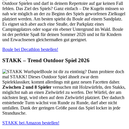
Outdoor Spielen und darf in deinem Repertoire auf gar keinen Fall
fehlen. Das Ziel des Spiels? Ganz einfach – Die Kugeln müssen so
nah wie möglich an der zu Beginn des Spiels geworfenen Zielkugel
platziert werden. Am besten spielst du Boule auf einem Sandplatz.
Es eignet sich aber auch eine Straße, der Parkplatz eines
Campingplatzes oder sogar ein ebener Untergrund im Wald. Boule
ist der perfekte Spaß für deinen Sommer 2026 und ist für Kindern
und Erwachsenen gleichermaßen gut geeignet.
Boule bei Decathlon bestellen!
STAKK – Trend Outdoor Spiel 2026
Boule ist dir zu eintönig? Dann probiere doch
mal STAKK! Dieses Outdoor Spiel ähnelt zwar dem
Spieleklassiker, kommt allerdings mit ganz neuen Facetten daher.
Zwischen 2 und 8 Spieler
versuchen mit Holzwürfeln, den Stakks,
möglichst nah an einen Zielwürfel zu werfen. Der Würfel, der am
nächsten liegt, wird oben auf dem Zielwürfel platziert. Der dadurch
entstehende Turm wächst von Runde zu Runde, darf aber nicht
umfallen. Dank der geringen Größe passt das Spiel locker in jede
Strandtasche.
STAKK bei Amazon bestellen!