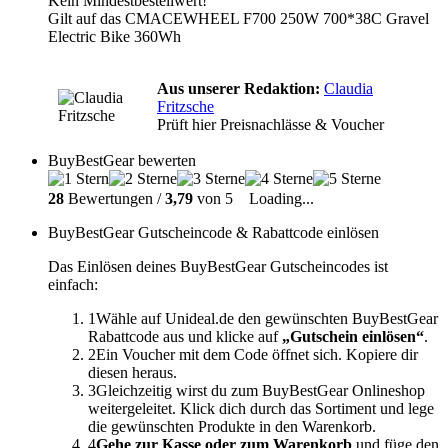
Kein Mindestbestellwert!
Gilt auf das CMACEWHEEL F700 250W 700*38C Gravel
Electric Bike 360Wh
Aus unserer Redaktion:
Claudia
Fritzsche
Prüft hier Preisnachlässe & Voucher
BuyBestGear bewerten
28
Bewertungen /
3,79
von 5
Loading...
BuyBestGear Gutscheincode & Rabattcode einlösen
Das Einlösen deines BuyBestGear Gutscheincodes ist
einfach:
1
Wähle auf Unideal.de den gewünschten BuyBestGear
Rabattcode aus und klicke auf
„Gutschein einlösen“
.
2
Ein Voucher mit dem Code öffnet sich. Kopiere dir
diesen heraus.
3
Gleichzeitig wirst du zum BuyBestGear Onlineshop
weitergeleitet. Klick dich durch das Sortiment und lege
die gewünschten Produkte in den Warenkorb.
4
Gehe zur Kasse oder zum Warenkorb
und füge den