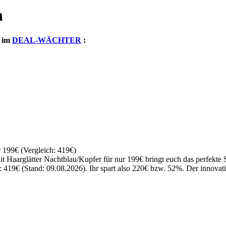
n
e im
DEAL-WÄCHTER
:
r 199€ (Vergleich: 419€)
ait Haarglätter Nachtblau/Kupfer für nur 199€ bringt euch das perfekte
s: 419€ (Stand: 09.08.2026). Ihr spart also 220€ bzw. 52%. Der innovati