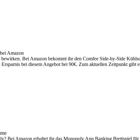
 bei Amazon
bewirken. Bei Amazon bekommt ihr den Comfee Side-by-Side Kühlschra
e Ersparnis bei diesem Angebot bei 90€. Zum aktuellen Zeitpunkt gibt e
rime
ly? Bei Amazon erhaltet ihr das Monopoly App Banking Brettspiel für n