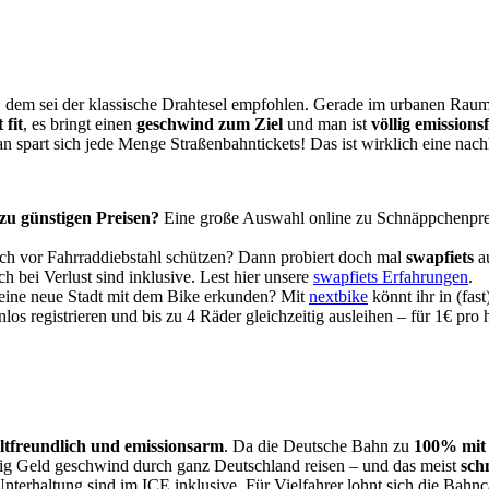
t, dem sei der klassische Drahtesel empfohlen. Gerade im urbanen Raum
 fit
, es bringt einen
geschwind zum Ziel
und man ist
völlig emissionsf
 spart sich jede Menge Straßenbahntickets! Das ist wirklich eine nachh
zu günstigen Preisen?
Eine große Auswahl online zu Schnäppchenpreis
uch vor Fahrraddiebstahl schützen? Dann probiert doch mal
swapfiets
a
h bei Verlust sind inklusive. Lest hier unsere
swapfiets Erfahrungen
.
t eine neue Stadt mit dem Bike erkunden? Mit
nextbike
könnt ihr in (fas
nlos registrieren und bis zu 4 Räder gleichzeitig ausleihen – für 1€ pro
tfreundlich und emissionsarm
. Da die Deutsche Bahn zu
100% mit
enig Geld geschwind durch ganz Deutschland reisen – und das meist
sch
nterhaltung sind im ICE inklusive. Für Vielfahrer lohnt sich die Bah