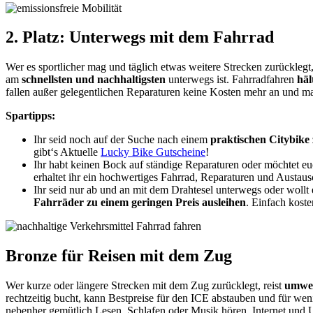
2. Platz: Unterwegs mit dem Fahrrad
Wer es sportlicher mag und täglich etwas weitere Strecken zurückleg
am
schnellsten und nachhaltigsten
unterwegs ist. Fahrradfahren
hält
fallen außer gelegentlichen Reparaturen keine Kosten mehr an und man
Spartipps:
Ihr seid noch auf der Suche nach einem
praktischen Citybike 
gibt‘s Aktuelle
Lucky Bike Gutscheine
!
Ihr habt keinen Bock auf ständige Reparaturen oder möchtet e
erhaltet ihr ein hochwertiges Fahrrad, Reparaturen und Austausc
Ihr seid nur ab und an mit dem Drahtesel unterwegs oder woll
Fahrräder zu einem geringen Preis ausleihen
. Einfach koste
Bronze für Reisen mit dem Zug
Wer kurze oder längere Strecken mit dem Zug zurücklegt, reist
umwel
rechtzeitig bucht, kann Bestpreise für den ICE abstauben und für w
nebenher gemütlich Lesen, Schlafen oder Musik hören, Internet und U