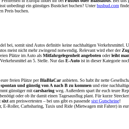
 Fernreisen in Europa findet ihr bei
Flixbus oder BlaBlabus
. Bei uns 
müsst unbedingt ein günstiges Busticket buchen? Unter
busbud.com
finde
en Preis buchen.
bei, somit sind Autos definitiv keine nachhaltigen Verkehrsmittel. Un
tos meist nicht mehr zwingend notwendig. Relevant wird eher der
Zug
eien Plätze im Auto als
Mitfahrgelegenheit angeboten
oder
leiht ma
erkehrsmittel an 5. Stelle. Nur das
E-Auto
ist in dieser Kategorie no
 eure freien Plätze per
BlaBlaCar
anbieten. So habt ihr nette Gesellsc
,
spontan und günstig von A nach B zu kommen
und eine nachhaltige
ommt günstiger mit
carsharing
weg. Außerdem spart ihr euch teure Rep
benötigt oder ob ihr damit einen Tagesausflug plant. Für kurze Strecke
t
sixt
am preiswertesten – bei uns gibt es passende
sixt Gutscheine
!
r, E-Roller, Carhsharing, Taxis und Ride (Mietwagen mit Fahrer) in eur