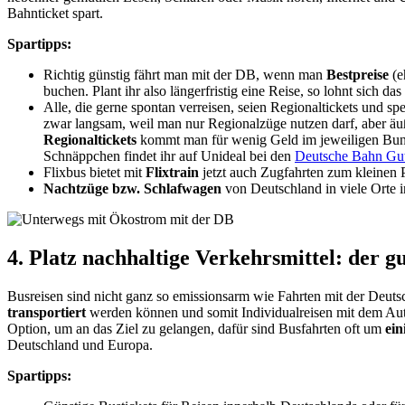
Bahnticket spart.
Spartipps:
Richtig günstig fährt man mit der DB, wenn man
Bestpreise
(e
buchen. Plant ihr also längerfristig eine Reise, so lohnt sich d
Alle, die gerne spontan verreisen, seien Regionaltickets und s
zwar langsam, weil man nur Regionalzüge nutzen darf, aber äu
Regionaltickets
kommt man für wenig Geld im jeweiligen Bund
Schnäppchen findet ihr auf Unideal bei den
Deutsche Bahn Gu
Flixbus bietet mit
Flixtrain
jetzt auch Zugfahrten zum kleinen P
Nachtzüge bzw. Schlafwagen
von Deutschland in viele Orte i
4. Platz nachhaltige Verkehrsmittel: der gu
Busreisen sind nicht ganz so emissionsarm wie Fahrten mit der Deu
transportiert
werden können und somit Individualreisen mit dem Auto 
Option, um an das Ziel zu gelangen, dafür sind Busfahrten oft um
ein
Deutschland und Europa.
Spartipps: