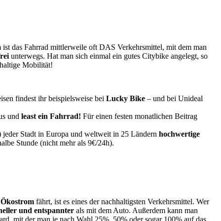
 ist das Fahrrad mittlerweile oft DAS Verkehrsmittel, mit dem man
rei
unterwegs. Hat man sich einmal ein gutes Citybike angelegt, so
altige Mobilität!
en findest ihr beispielsweise bei
Lucky Bike
– und bei Unideal
us und
least ein Fahrrad!
Für einen festen monatlichen Beitrag
t) jeder Stadt in Europa und weltweit in 25 Ländern
hochwertige
 halbe Stunde (nicht mehr als 9€/24h).
 Ökostrom
fährt, ist es eines der nachhaltigsten Verkehrsmittel. Wer
neller und entspannter
als mit dem Auto. Außerdem kann man
ncard, mit der man je nach Wahl 25%, 50% oder sogar 100% auf das