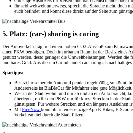
Günstige Bustickets für Reisen innerhalb Deutschlands oder für
Ihr seid weltweit unterwegs, sprecht die Sprache nicht, doch 
euch befindet, und könnt diese direkt auf der Seite zum günstig
5. Platz: (car-) sharing is caring
Der Autoverkehr trägt mit einem hohen CO2-Ausstoß zum Klimawandel 
einen PKW benötigen. Doch im urbanen Raum ist der Besitz eines Au
genutzt werden, desto geringer die Umweltbelastungen. Werden die fr
und bares Geld. Aus diesem Grund landet carsharing als nachhaltiges V
Spartipps:
Besitzt ihr selber ein Auto und pendelt regelmäßig, so könnt ihr
Andererseits ist BlaBlaCar für Mitfahrer eine gute Möglichkeit
Wer in der Stadt wohnt und nur ab und an ein Auto braucht, k
überlegen, ob ihr den PKW nur für kurze Strecken in der Stadt 
günstigsten. Für weitere Strecken und ein längeres Ausleihen is
Mit
FreeNow
könnt ihr in einer einzige App E-Bikes, E-Scoote
Verkehrsmittel durch die Stadt flitzen.