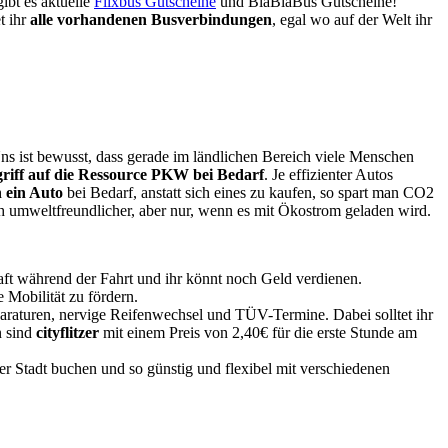
gibt es aktuelle
Flixbus Gutscheine
und
BlaBlaBus Gutscheine
!
t ihr
alle vorhandenen Busverbindungen
, egal wo auf der Welt ihr
s ist bewusst, dass gerade im ländlichen Bereich viele Menschen
riff auf die Ressource PKW bei Bedarf
. Je effizienter Autos
n ein Auto
bei Bedarf, anstatt sich eines zu kaufen, so spart man CO2
ch umweltfreundlicher, aber nur, wenn es mit Ökostrom geladen wird.
haft während der Fahrt und ihr könnt noch Geld verdienen.
 Mobilität zu fördern.
araturen, nervige Reifenwechsel und TÜV-Termine. Dabei solltet ihr
n sind
cityflitzer
mit einem Preis von 2,40€ für die erste Stunde am
er Stadt buchen und so günstig und flexibel mit verschiedenen