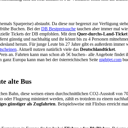
hemals Sparpreise) abstaubt. Da diese nur begrenzt zur Verfügung stehe
as frühe Buchen. Bei der
DB Bestpreissuche
tauchen aber immer mal wied
pezielle Tickets der DB empfohlen. Mit dem
Quer-durchs-Land-Ticke
ßerst günstig und nachhaltig und ihr könnt bis zu 4 Personen mitnehm
esland herum. Für junge Leute bis 27 Jahre gibt es außerdem immer 
tscheinen
. Aktuell nutzen natürlich viele das
Deutschlandticket
.
reis an. Fahrten kann man schon ab 5€ buchen– alle Angebote findet i
n ganz Europa kann man bei der österreichischen Seite
nightjet.com
bu
te alte Bus
tschen Bahn, diese weisen einen durchschnittlichen CO2-Ausstoß von 7
oder Flugzeug minimiert werden, zählt es trotzdem zu einem nachhaltige
iges günstiger als Zugfahrten
. Beispielsweise mit Flixbus erreicht m