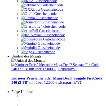
Unideal des Monats
Kurioser Preisfehler oder Mega-Deal? Seagate FireCuda
540 (2 TB) mit über 12.000 € „Ersparnis“?!
Folge Unideal