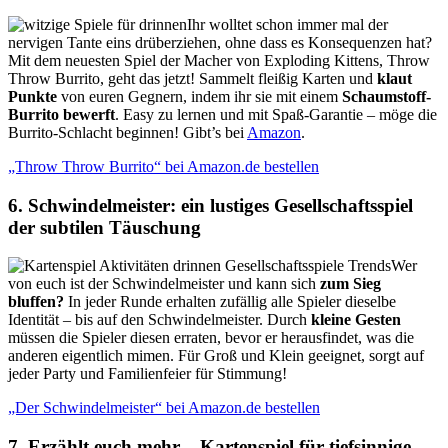
Ihr wolltet schon immer mal der
nervigen Tante eins drüberziehen, ohne dass es Konsequenzen hat?
Mit dem neuesten Spiel der Macher von Exploding Kittens, Throw
Throw Burrito, geht das jetzt! Sammelt fleißig Karten und
klaut
Punkte
von euren Gegnern, indem ihr sie mit einem
Schaumstoff-
Burrito bewerft
. Easy zu lernen und mit Spaß-Garantie – möge die
Burrito-Schlacht beginnen! Gibt’s bei
Amazon
.
„Throw Throw Burrito“ bei Amazon.de bestellen
6. Schwindelmeister: ein lustiges Gesellschaftsspiel
der subtilen Täuschung
Wer
von euch ist der Schwindelmeister und kann sich
zum Sieg
bluffen?
In jeder Runde erhalten zufällig alle Spieler dieselbe
Identität – bis auf den Schwindelmeister. Durch
kleine Gesten
müssen die Spieler diesen erraten, bevor er herausfindet, was die
anderen eigentlich mimen. Für Groß und Klein geeignet, sorgt auf
jeder Party und Familienfeier für Stimmung!
„Der Schwindelmeister“ bei Amazon.de bestellen
7. Erzählt euch mehr – Kartenspiel für tiefsinnige