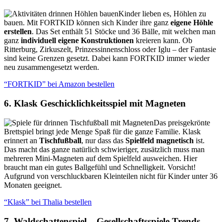
Kinder lieben es, Höhlen zu
bauen. Mit FORTKID können sich Kinder ihre ganz
eigene Höhle
erstellen
. Das Set enthält 51 Stöcke und 36 Bälle, mit welchen man
ganz
individuell eigene Konstruktionen
kreieren kann. Ob
Ritterburg, Zirkuszelt, Prinzessinnenschloss oder Iglu – der Fantasie
sind keine Grenzen gesetzt. Dabei kann FORTKID immer wieder
neu zusammengesetzt werden.
“FORTKID” bei Amazon bestellen
6. Klask Geschicklichkeitsspiel mit Magneten
Das preisgekrönte
Brettspiel bringt jede Menge Spaß für die ganze Familie. Klask
erinnert an
Tischfußball
, nur dass das
Spielfeld magnetisch
ist.
Das macht das ganze natürlich schwieriger, zusätzlich muss man
mehreren Mini-Magneten auf dem Spielfeld ausweichen. Hier
braucht man ein gutes Ballgefühl und Schnelligkeit. Vorsicht!
Aufgrund von verschluckbaren Kleinteilen nicht für Kinder unter 36
Monaten geeignet.
“Klask” bei Thalia bestellen
7. Waldschattenspiel – Gesellschaftsspiele Trends