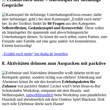
Gespräche
Etwas ernster, dafür
aber tiefsinniger, geht’s bei dem Kartenspiel „Erzählt euch mehr“
her. In der Toolbox findet ihr
60 Fragen
aus den Kategorien
Selbstreflexion, Gedankenspiel und Kreuzverhör
. Diese sollen
als Impulsgeber für spannende und abwechslungsreiche
Unterhaltungen dienen. So könnt ihr euch selbst, euren Partner, eure
Freunde oder Familie auf eine ganz andere Art kennenlernen.
Extrem kurzweilig!
„Erzählt euch mehr“ bei thalia.de bestellen
8. Aktivitäten drinnen zum Auspacken mit packtive
Ihr wollt daheim nicht nur
Brettspiele spielen, sondern richtig was erleben? Ablenkung und
Abenteuer könnt ihr mit den kreativen
Erlebnispaketen für
Zuhause
von packtive finden! Lecker wird’s beim Bean-to-Bar
Schokoladen Workshop, entspannt mit dem Beauty- und
Wellnesspaket,
umweltfreundlich
beim Workshop zum plastikfreien
Haushalt und abenteuerlich mit dem Outdoor Spiel Blackout. Holt
euch tolle Erlebnisse direkt nach Hause!