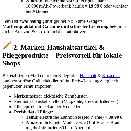
Amazon
oder
MediaMarkt
: vergleichbare
10 000 mAh‑Powerbank häufig
≈ 19,99 €
oder weniger
bei Aktionen
Temu ist zwar häufig günstiger bei No-Name-Gadgets,
Markenqualität mit Garantie und schneller Lieferung
bekommst
du bei Amazon & Co. oft preislich attraktiver.
2. Marken-Haushaltsartikel &
Pflegeprodukte – Preisvorteil für lokale
Shops
Bei etablierten Marken in den Kategorien
Haushalt
&
Kosmetik
punkten seriöse Onlinehändler oft im Preis-/Leistungsvergleich
gegenüber Temu-Importen:
Markenrasierer, elektrische Zahnbürsten
Premium-Haushaltshelfer (Mixgeräte, Heißluftfritteusen)
Pflegeprodukte bekannter Hersteller
Preisbeispiel Pflege:
Temu
: elektrische Zahnbürste (No‑Name)
≈ 39,90 €
Amazon
: bekannte Modelle wie Oral‑B oder Braun
regelmäßig
unter 35 €
im Angebot