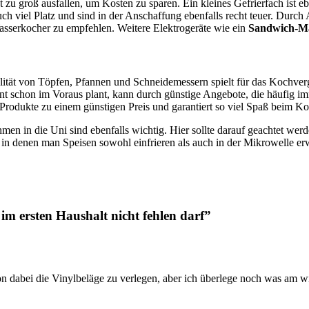
t zu groß ausfallen, um Kosten zu sparen. Ein kleines Gefrierfach ist 
uch viel Platz und sind in der Anschaffung ebenfalls recht teuer. Durch
 Wasserkocher zu empfehlen. Weitere Elektrogeräte wie ein
Sandwich-M
ualität von Töpfen, Pfannen und Schneidemessern spielt für das Kochve
t schon im Voraus plant, kann durch günstige Angebote, die häufig im
e Produkte zu einem günstigen Preis und garantiert so viel Spaß beim K
 in die Uni sind ebenfalls wichtig. Hier sollte darauf geachtet werde
, in denen man Speisen sowohl einfrieren als auch in der Mikrowelle e
m ersten Haushalt nicht fehlen darf”
 dabei die Vinylbeläge zu verlegen, aber ich überlege noch was am wich