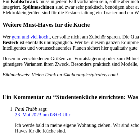
Ein
Kühlschrank
muss in jedem Fall vorhanden sein, sollte aber nich
integriert.
Spülmaschinen
sind zwar sehr praktisch, benötigen aber a
Elektrokleingeräten sind für die Erstausstattung ein Toaster und ein
Weitere Must-Haves für die Küche
Wer
gern und viel kocht
, der sollte nicht am Zubehör sparen. Die Q
Besteck
ist ebenfalls unumgänglich. Wer bei diesem ganzen Equipmen
Intelligentes und vorausschauendes Planen sichert hier qualitativ gut
Dosen in verschiedenen Größen zur Vorratslagerung oder zum Mitnehmen
günstigere Varianten ihren Zweck. Besonders praktisch sind Modelle
Bildnachweis: Vielen Dank an ©kaboompics/pixabay.com!
Ein Kommentar zu “Studentenküche einrichten: Was i
Paul Trabb
sagt:
23. Mai 2023 um 08:03 Uhr
Ich werde bald in meine eigene Wohnung ziehen. Wir sind schon
Haves für die Küche sind.