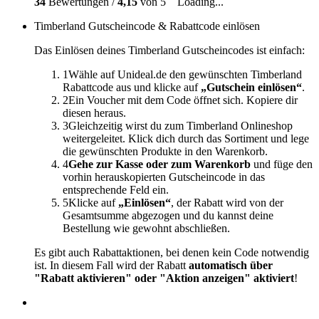
34
Bewertungen /
4,15
von 5
Loading...
Timberland Gutscheincode & Rabattcode einlösen
Das Einlösen deines Timberland Gutscheincodes ist einfach:
1
Wähle auf Unideal.de den gewünschten Timberland
Rabattcode aus und klicke auf
„Gutschein einlösen“
.
2
Ein Voucher mit dem Code öffnet sich. Kopiere dir
diesen heraus.
3
Gleichzeitig wirst du zum Timberland Onlineshop
weitergeleitet. Klick dich durch das Sortiment und lege
die gewünschten Produkte in den Warenkorb.
4
Gehe zur Kasse oder zum Warenkorb
und füge den
vorhin herauskopierten Gutscheincode in das
entsprechende Feld ein.
5
Klicke auf
„Einlösen“
, der Rabatt wird von der
Gesamtsumme abgezogen und du kannst deine
Bestellung wie gewohnt abschließen.
Es gibt auch Rabattaktionen, bei denen kein Code notwendig
ist. In diesem Fall wird der Rabatt
automatisch über
"Rabatt aktivieren" oder "Aktion anzeigen" aktiviert
!