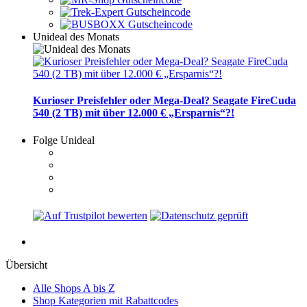
Unideal des Monats
Kurioser Preisfehler oder Mega-Deal? Seagate FireCuda
540 (2 TB) mit über 12.000 € „Ersparnis“?!
Folge Unideal
Übersicht
Alle Shops A bis Z
Shop Kategorien mit Rabattcodes