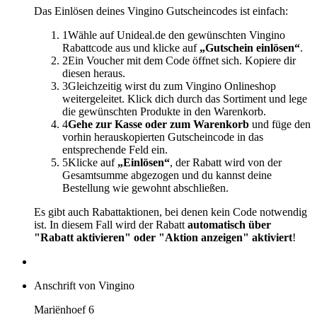
Das Einlösen deines Vingino Gutscheincodes ist einfach:
1
Wähle auf Unideal.de den gewünschten Vingino
Rabattcode aus und klicke auf
„Gutschein einlösen“
.
2
Ein Voucher mit dem Code öffnet sich. Kopiere dir
diesen heraus.
3
Gleichzeitig wirst du zum Vingino Onlineshop
weitergeleitet. Klick dich durch das Sortiment und lege
die gewünschten Produkte in den Warenkorb.
4
Gehe zur Kasse oder zum Warenkorb
und füge den
vorhin herauskopierten Gutscheincode in das
entsprechende Feld ein.
5
Klicke auf
„Einlösen“
, der Rabatt wird von der
Gesamtsumme abgezogen und du kannst deine
Bestellung wie gewohnt abschließen.
Es gibt auch Rabattaktionen, bei denen kein Code notwendig
ist. In diesem Fall wird der Rabatt
automatisch über
"Rabatt aktivieren" oder "Aktion anzeigen" aktiviert
!
Anschrift von Vingino
Mariënhoef 6