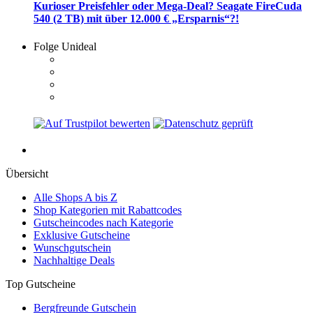
Kurioser Preisfehler oder Mega-Deal? Seagate FireCuda
540 (2 TB) mit über 12.000 € „Ersparnis“?!
Folge Unideal
Übersicht
Alle Shops A bis Z
Shop Kategorien mit Rabattcodes
Gutscheincodes nach Kategorie
Exklusive Gutscheine
Wunschgutschein
Nachhaltige Deals
Top Gutscheine
Bergfreunde Gutschein