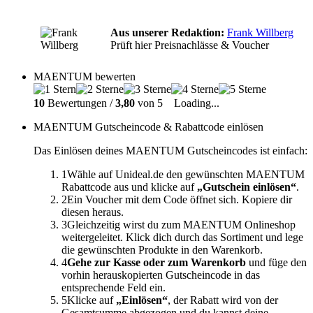
Aus unserer Redaktion:
Frank Willberg
Prüft hier Preisnachlässe & Voucher
MAENTUM bewerten
10
Bewertungen /
3,80
von 5
Loading...
MAENTUM Gutscheincode & Rabattcode einlösen
Das Einlösen deines MAENTUM Gutscheincodes ist einfach:
1
Wähle auf Unideal.de den gewünschten MAENTUM
Rabattcode aus und klicke auf
„Gutschein einlösen“
.
2
Ein Voucher mit dem Code öffnet sich. Kopiere dir
diesen heraus.
3
Gleichzeitig wirst du zum MAENTUM Onlineshop
weitergeleitet. Klick dich durch das Sortiment und lege
die gewünschten Produkte in den Warenkorb.
4
Gehe zur Kasse oder zum Warenkorb
und füge den
vorhin herauskopierten Gutscheincode in das
entsprechende Feld ein.
5
Klicke auf
„Einlösen“
, der Rabatt wird von der
Gesamtsumme abgezogen und du kannst deine