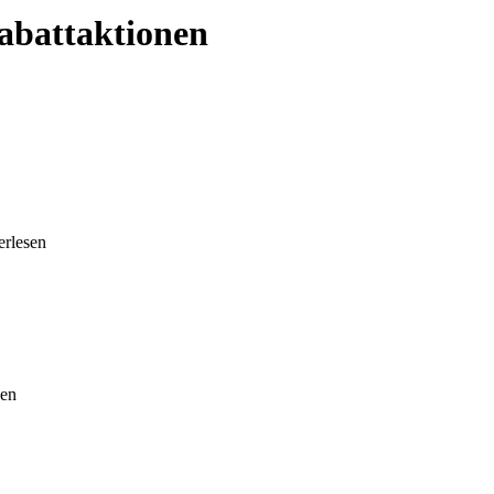
abattaktionen
terlesen
sen