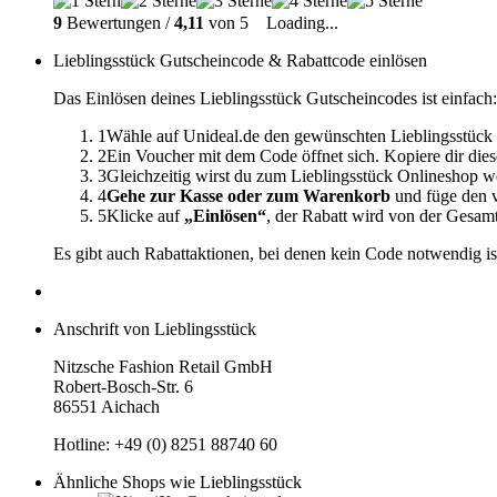
9
Bewertungen /
4,11
von 5
Loading...
Lieblingsstück Gutscheincode & Rabattcode einlösen
Das Einlösen deines Lieblingsstück Gutscheincodes ist einfach:
1
Wähle auf Unideal.de den gewünschten Lieblingsstück 
2
Ein Voucher mit dem Code öffnet sich. Kopiere dir dies
3
Gleichzeitig wirst du zum Lieblingsstück Onlineshop we
4
Gehe zur Kasse oder zum Warenkorb
und füge den v
5
Klicke auf
„Einlösen“
, der Rabatt wird von der Gesa
Es gibt auch Rabattaktionen, bei denen kein Code notwendig is
Anschrift von Lieblingsstück
Nitzsche Fashion Retail GmbH
Robert-Bosch-Str. 6
86551 Aichach
Hotline: +49 (0) 8251 88740 60
Ähnliche Shops wie Lieblingsstück