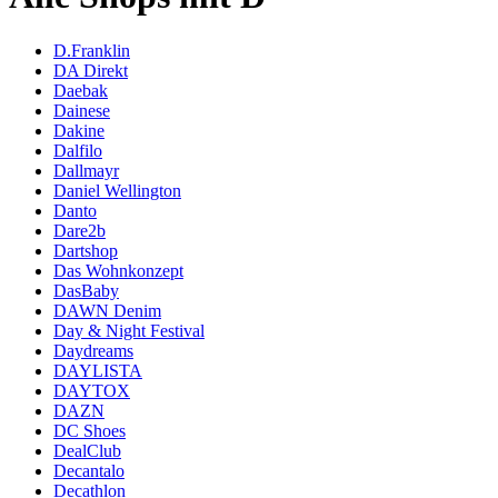
D.Franklin
DA Direkt
Daebak
Dainese
Dakine
Dalfilo
Dallmayr
Daniel Wellington
Danto
Dare2b
Dartshop
Das Wohnkonzept
DasBaby
DAWN Denim
Day & Night Festival
Daydreams
DAYLISTA
DAYTOX
DAZN
DC Shoes
DealClub
Decantalo
Decathlon