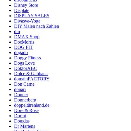
Disney Store
Displate
DISPLAY SALES
Divasya-Yoga
DIY Malen nach Zahlen
dm
DMAX Shop
DocMorris
DOG FIT
dogado
Doggy Fitness
Dogs Love
DoktorABC
Dolce & Gabbana
domainFACTORY
Don Carne
donari
Donner
Donnerberg
doppeltürenland.de
Dore & Rose
Dorint
Douglas
Dr Martens