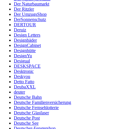
Der Naturbaumarkt
Der Ritzler
Der UmzugsShop
DerSonnenschutz
DERTOUR
Deruiz
Design Letters
Designbäder
DesignCabinet
Designhütte
DesignYu
Desigual
DESKSPACE
Desktronic
Deskyou
Detto Fatto
DeubaXXL
deuter
Deutsche Bahn
Deutsche Familienversicherung
Deutsche Fernsehlotterie
Deutsche Glasfaser
Deutsche Post
Deutsche See
Deutscher-Fenstershop