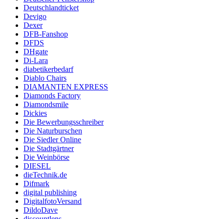
Deutschlandticket
Devigo
Dexer
DFB-Fanshop
DFDS
DHgate
Di-Lara
diabetikerbedarf
Diablo Chairs
DIAMANTEN EXPRESS
Diamonds Factory
Diamondsmile
Dickies
Die Bewerbungsschreiber
Die Naturburschen
Die Siedler Online
Die Stadtgärtner
Die Weinbörse
DIESEL
dieTechnik.de
Difmark
digital publishing
DigitalfotoVersand
DildoDave
discountlens