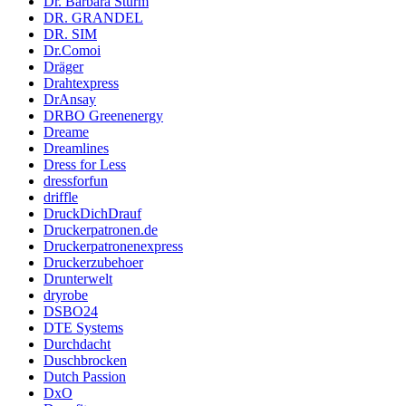
Dr. Barbara Sturm
DR. GRANDEL
DR. SIM
Dr.Comoi
Dräger
Drahtexpress
DrAnsay
DRBO Greenenergy
Dreame
Dreamlines
Dress for Less
dressforfun
driffle
DruckDichDrauf
Druckerpatronen.de
Druckerpatronenexpress
Druckerzubehoer
Drunterwelt
dryrobe
DSBO24
DTE Systems
Durchdacht
Duschbrocken
Dutch Passion
DxO