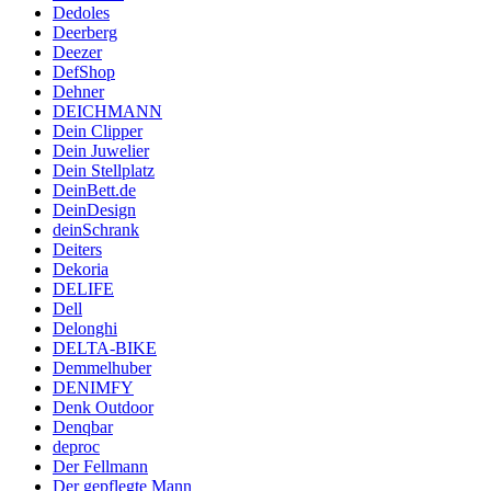
Dedoles
Deerberg
Deezer
DefShop
Dehner
DEICHMANN
Dein Clipper
Dein Juwelier
Dein Stellplatz
DeinBett.de
DeinDesign
deinSchrank
Deiters
Dekoria
DELIFE
Dell
Delonghi
DELTA-BIKE
Demmelhuber
DENIMFY
Denk Outdoor
Denqbar
deproc
Der Fellmann
Der gepflegte Mann