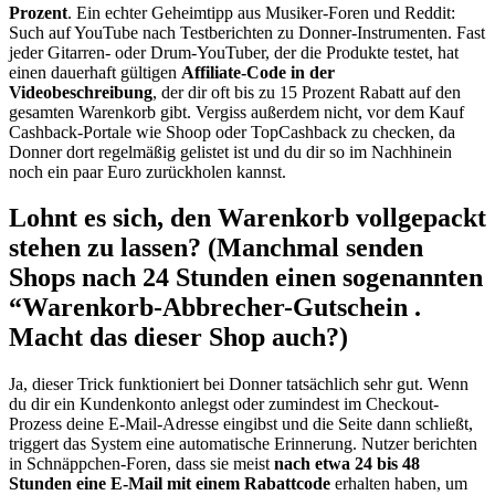
Prozent
. Ein echter Geheimtipp aus Musiker-Foren und Reddit:
Such auf YouTube nach Testberichten zu Donner-Instrumenten. Fast
jeder Gitarren- oder Drum-YouTuber, der die Produkte testet, hat
einen dauerhaft gültigen
Affiliate-Code in der
Videobeschreibung
, der dir oft bis zu 15 Prozent Rabatt auf den
gesamten Warenkorb gibt. Vergiss außerdem nicht, vor dem Kauf
Cashback-Portale wie Shoop oder TopCashback zu checken, da
Donner dort regelmäßig gelistet ist und du dir so im Nachhinein
noch ein paar Euro zurückholen kannst.
Lohnt es sich, den Warenkorb vollgepackt
stehen zu lassen? (Manchmal senden
Shops nach 24 Stunden einen sogenannten
“Warenkorb-Abbrecher-Gutschein .
Macht das dieser Shop auch?)
Ja, dieser Trick funktioniert bei Donner tatsächlich sehr gut. Wenn
du dir ein Kundenkonto anlegst oder zumindest im Checkout-
Prozess deine E-Mail-Adresse eingibst und die Seite dann schließt,
triggert das System eine automatische Erinnerung. Nutzer berichten
in Schnäppchen-Foren, dass sie meist
nach etwa 24 bis 48
Stunden eine E-Mail mit einem Rabattcode
erhalten haben, um