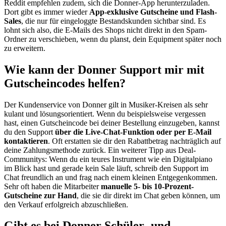
Reddit empfehlen zudem, sich die Donner-App herunterzuladen.
Dort gibt es immer wieder
App-exklusive Gutscheine und Flash-
Sales
, die nur für eingeloggte Bestandskunden sichtbar sind. Es
lohnt sich also, die E-Mails des Shops nicht direkt in den Spam-
Ordner zu verschieben, wenn du planst, dein Equipment später noch
zu erweitern.
Wie kann der Donner Support mir mit
Gutscheincodes helfen?
Der Kundenservice von Donner gilt in Musiker-Kreisen als sehr
kulant und lösungsorientiert. Wenn du beispielsweise vergessen
hast, einen Gutscheincode bei deiner Bestellung einzugeben, kannst
du den Support
über die Live-Chat-Funktion oder per E-Mail
kontaktieren
. Oft erstatten sie dir den Rabattbetrag nachträglich auf
deine Zahlungsmethode zurück. Ein weiterer Tipp aus Deal-
Communitys: Wenn du ein teures Instrument wie ein Digitalpiano
im Blick hast und gerade kein Sale läuft, schreib den Support im
Chat freundlich an und frag nach einem kleinen Entgegenkommen.
Sehr oft haben die Mitarbeiter
manuelle 5- bis 10-Prozent-
Gutscheine zur Hand
, die sie dir direkt im Chat geben können, um
den Verkauf erfolgreich abzuschließen.
Gibt es bei Donner Schüler- und