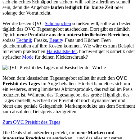
sich ein echtes Schnäppchen sichern will, sollte allerdings schnell
sein, denn die Angebote
laufen lediglich für kurze Zeit
oder
solange der Vorrat reicht.
Wer die besten QVC
Schnäppchen
schießen will, sollte am besten
täglich das QVC Tagesangebot auschecken. Dort gibt es nämlich
täglich
neue Produkte aus den unterschiedlichsten Bereichen
,
sodass
Technik
-Freaks,
Beauty
-Fans und Küchen-Feen
gleichermaßen auf ihre Kosten kommen. Wie wäre es zum Beispiel
mit einem praktischen
Haushaltshelfer
, hochwertiger Kosmetik oder
stylischer
Mode
für deinen Kleiderschrank?
Neben dem klassischen Tagesangebot solltet ihr auch den
QVC
Preishit des Tages
im Auge behalten. Hierbei handelt es sich um
ein weiteres, streng limitiertes Aktionsprodukt, das radikal im Preis
reduziert ist. Während das Tagesangebot das große Highlight des
Tages darstellt, wechselt der Preishit oft noch dynamischer und
bietet eine geniale Gelegenheit, Markenprodukte aus dem Sortiment
zum absoluten Tiefstpreis abzugreifen.
Zum QVC Preishit des Tages
Die Deals sind außerdem perfekt, um
neue Marken und
innovative Produkte
zu entdecken – und das alles mit satten