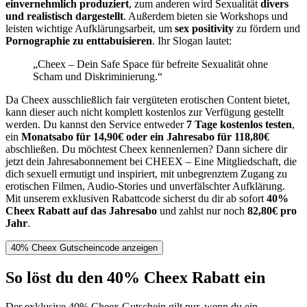
einvernehmlich produziert
, zum anderen wird Sexualität
divers
und realistisch dargestellt
. Außerdem bieten sie Workshops und
leisten wichtige Aufklärungsarbeit, um
sex positivity
zu fördern und
Pornographie zu enttabuisieren
. Ihr Slogan lautet:
„Cheex – Dein Safe Space für befreite Sexualität ohne
Scham und Diskriminierung.“
Da Cheex ausschließlich fair vergüteten erotischen Content bietet,
kann dieser auch nicht komplett kostenlos zur Verfügung gestellt
werden. Du kannst den Service entweder
7 Tage kostenlos testen
,
ein
Monatsabo für 14,90€ oder ein Jahresabo für 118,80€
abschließen. Du möchtest Cheex kennenlernen? Dann sichere dir
jetzt dein Jahresabonnement bei CHEEX – Eine Mitgliedschaft, die
dich sexuell ermutigt und inspiriert, mit unbegrenztem Zugang zu
erotischen Filmen, Audio-Stories und unverfälschter Aufklärung.
Mit unserem exklusiven Rabattcode sicherst du dir ab sofort
40%
Cheex Rabatt auf das Jahresabo
und zahlst nur noch
82,80€ pro
Jahr
.
40% Cheex Gutscheincode anzeigen
So löst du den 40% Cheex Rabatt ein
Der exklusive 40% Cheex Gutschein gilt nur, wenn du ein