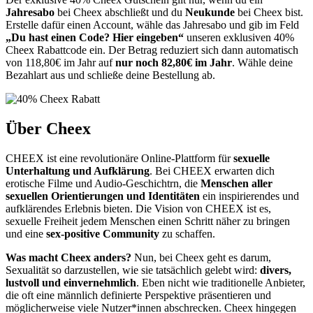
Jahresabo
bei Cheex abschließt und du
Neukunde
bei Cheex bist.
Erstelle dafür einen Account, wähle das Jahresabo und gib im Feld
„Du hast einen Code? Hier eingeben“
unseren exklusiven 40%
Cheex Rabattcode ein. Der Betrag reduziert sich dann automatisch
von 118,80€ im Jahr auf
nur noch 82,80€ im Jahr
. Wähle deine
Bezahlart aus und schließe deine Bestellung ab.
Über Cheex
CHEEX ist eine revolutionäre Online-Plattform für
sexuelle
Unterhaltung und Aufklärung
. Bei CHEEX erwarten dich
erotische Filme und Audio-Geschichtrn, die
Menschen aller
sexuellen Orientierungen und Identitäten
ein inspirierendes und
aufklärendes Erlebnis bieten. Die Vision von CHEEX ist es,
sexuelle Freiheit jedem Menschen einen Schritt näher zu bringen
und eine
sex-positive Community
zu schaffen.
Was macht Cheex anders?
Nun, bei Cheex geht es darum,
Sexualität so darzustellen, wie sie tatsächlich gelebt wird:
divers,
lustvoll und einvernehmlich
. Eben nicht wie traditionelle Anbieter,
die oft eine männlich definierte Perspektive präsentieren und
möglicherweise viele Nutzer*innen abschrecken. Cheex hingegen