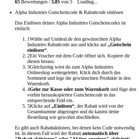
65
Bewertungen /
3,85
von 5
Loading...
Alpha Industries Gutscheincode & Rabattcode einlösen
Das Einlösen deines Alpha Industries Gutscheincodes ist
einfach:
1
Wähle auf Unideal.de den gewünschten Alpha
Industries Rabattcode aus und klicke auf
„Gutschein
einlösen“
.
2
Ein Voucher mit dem Code öffnet sich. Kopiere dir
diesen heraus.
3
Gleichzeitig wirst du zum Alpha Industries
Onlineshop weitergeleitet. Klick dich durch das
Sortiment und lege die gewünschten Produkte in den
Warenkorb.
4
Gehe zur Kasse oder zum Warenkorb
und füge den
vorhin herauskopierten Gutscheincode in das
entsprechende Feld ein.
5
Klicke auf
„Einlösen“
, der Rabatt wird von der
Gesamtsumme abgezogen und du kannst deine
Bestellung wie gewohnt abschließen.
Es gibt auch Rabattaktionen, bei denen kein Code notwendig
ist. In diesem Fall wird der Rabatt
automatisch über
"Rabatt aktivieren" oder "Aktion anzeigen" aktiviert
!