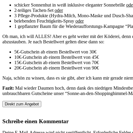
schicker Sonnenhut in weiß inklusive eleganter Sonnebrille
ode
2-teiliges Tachen-Set
oder
3 Pflege-Produkte (Hydra-Milch, Mono-Maske und Dusch-Sh
belebenden Feuchtigkeits-Spray
oder
1 gepflanzter Baum für die Wiederaufforstungs-Kampagne “Plan
Oh man, ich will ALLES! Aber es geht weiter mit der Köderei, denn
abzustauben. Je nach Bestellwert gelten diese dann so:
5€-Gutschein ab einem Bestellwert von 30€
10€-Gutschein ab einem Bestellwert von 45€
15€-Gutschein ab einem Bestellwert von 70€
20€-Gutschein ab einem Bestellwert von 90€
Naja, schön zu wissen, dass es sie gibt, aber ich kann mir gerade niem
Fazit:
Mal wieder Daumen hoch, denn dank des niedrigen Mindestbeste
unbrauchbaren Gutscheine unser “Sonne-an-den-Shoppinghimmel-Ma
Direkt zum Angebot
Schreibe einen Kommentar
Deine E-Mail-Adresse wird nicht veröffentlicht.
Erforderliche Felder 