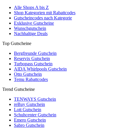
Alle Shops A bis Z
Shop Kategorien mit Rabattcodes
Gutscheincodes nach Kategorie
Exklusive Gutscheine
Wunschgutschein
Nachhaltige Deals
Top Gutscheine
Bergfreunde Gutschein
Reservix Gutschein
Turbopass Gutschein
AIDA Whirlpools Gutschein
Otto Gutschein
Temu Rabattcodes
Trend Gutscheine
TENWAYS Gutschein
reBuy Gutschein
Lott Gutschein
Schuhcenter Gutschein
Emero Gutschein
Sabro Gutschein