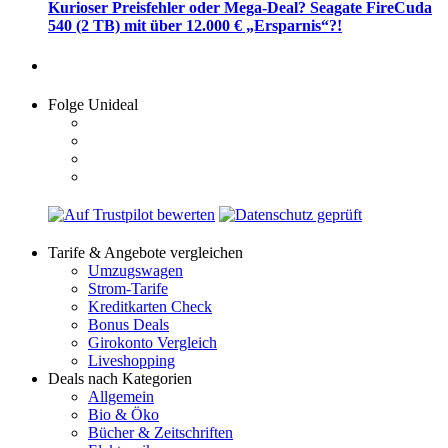
Kurioser Preisfehler oder Mega-Deal? Seagate FireCuda
540 (2 TB) mit über 12.000 € „Ersparnis“?!
Folge Unideal
Tarife & Angebote vergleichen
Umzugswagen
Strom-Tarife
Kreditkarten Check
Bonus Deals
Girokonto Vergleich
Liveshopping
Deals nach Kategorien
Allgemein
Bio & Öko
Bücher & Zeitschriften