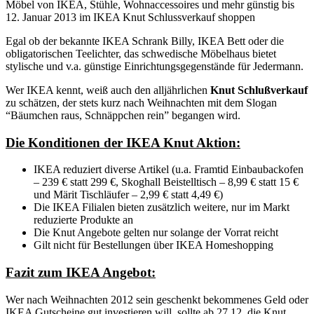
Möbel von IKEA, Stühle, Wohnaccessoires und mehr günstig bis
12. Januar 2013 im IKEA Knut Schlussverkauf shoppen
Egal ob der bekannte IKEA Schrank Billy, IKEA Bett oder die
obligatorischen Teelichter, das schwedische Möbelhaus bietet
stylische und v.a. günstige Einrichtungsgegenstände für Jedermann.
Wer IKEA kennt, weiß auch den alljährlichen
Knut Schlußverkauf
zu schätzen, der stets kurz nach Weihnachten mit dem Slogan
“Bäumchen raus, Schnäppchen rein” begangen wird.
Die Konditionen der IKEA Knut Aktion:
IKEA reduziert diverse Artikel (u.a. Framtid Einbaubackofen
– 239 € statt 299 €, Skoghall Beistelltisch – 8,99 € statt 15 €
und Märit Tischläufer – 2,99 € statt 4,49 €)
Die IKEA Filialen bieten zusätzlich weitere, nur im Markt
reduzierte Produkte an
Die Knut Angebote gelten nur solange der Vorrat reicht
Gilt nicht für Bestellungen über IKEA Homeshopping
Fazit zum IKEA Angebot:
Wer nach Weihnachten 2012 sein geschenkt bekommenes Geld oder
IKEA Gutscheine gut investieren will, sollte ab 27.12. die Knut