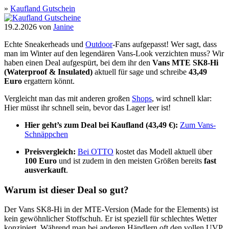
»
Kaufland Gutschein
19.2.2026
von
Janine
Echte Sneakerheads und
Outdoor
-Fans aufgepasst! Wer sagt, dass
man im Winter auf den legendären Vans-Look verzichten muss? Wir
haben einen Deal aufgespürt, bei dem ihr den
Vans MTE SK8-Hi
(Waterproof & Insulated)
aktuell für sage und schreibe
43,49
Euro
ergattern könnt.
Vergleicht man das mit anderen großen
Shops
, wird schnell klar:
Hier müsst ihr schnell sein, bevor das Lager leer ist!
Hier geht’s zum Deal bei Kaufland (43,49 €):
Zum Vans-
Schnäppchen
Preisvergleich:
Bei OTTO
kostet das Modell aktuell über
100 Euro
und ist zudem in den meisten Größen bereits
fast
ausverkauft
.
Warum ist dieser Deal so gut?
Der Vans SK8-Hi in der MTE-Version (Made for the Elements) ist
kein gewöhnlicher Stoffschuh. Er ist speziell für schlechtes Wetter
konzipiert. Während man bei anderen Händlern oft den vollen UVP