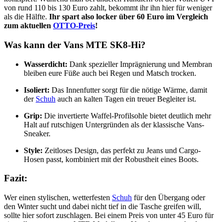
von rund 110 bis 130 Euro zahlt, bekommt ihr ihn hier für weniger
als die Hälfte.
Ihr spart also locker über 60 Euro im Vergleich
zum aktuellen
OTTO-Preis
!
Was kann der Vans MTE SK8-Hi?
Wasserdicht:
Dank spezieller Imprägnierung und Membran
bleiben eure Füße auch bei Regen und Matsch trocken.
Isoliert:
Das Innenfutter sorgt für die nötige Wärme, damit
der
Schuh
auch an kalten Tagen ein treuer Begleiter ist.
Grip:
Die invertierte Waffel-Profilsohle bietet deutlich mehr
Halt auf rutschigen Untergründen als der klassische Vans-
Sneaker.
Style:
Zeitloses Design, das perfekt zu Jeans und Cargo-
Hosen passt, kombiniert mit der Robustheit eines Boots.
Fazit:
Wer einen stylischen, wetterfesten
Schuh
für den Übergang oder
den Winter sucht und dabei nicht tief in die Tasche greifen will,
sollte hier sofort zuschlagen. Bei einem Preis von unter 45 Euro für