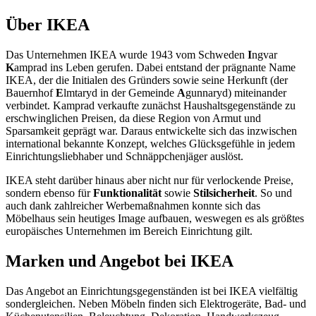
Über IKEA
Das Unternehmen IKEA wurde 1943 vom Schweden
I
ngvar
K
amprad ins Leben gerufen. Dabei entstand der prägnante Name
IKEA, der die Initialen des Gründers sowie seine Herkunft (der
Bauernhof
E
lmtaryd in der Gemeinde
A
gunnaryd) miteinander
verbindet. Kamprad verkaufte zunächst Haushaltsgegenstände zu
erschwinglichen Preisen, da diese Region von Armut und
Sparsamkeit geprägt war. Daraus entwickelte sich das inzwischen
international bekannte Konzept, welches Glücksgefühle in jedem
Einrichtungsliebhaber und Schnäppchenjäger auslöst.
IKEA steht darüber hinaus aber nicht nur für verlockende Preise,
sondern ebenso für
Funktionalität
sowie
Stilsicherheit
. So und
auch dank zahlreicher Werbemaßnahmen konnte sich das
Möbelhaus sein heutiges Image aufbauen, weswegen es als größtes
europäisches Unternehmen im Bereich Einrichtung gilt.
Marken und Angebot bei IKEA
Das Angebot an Einrichtungsgegenständen ist bei IKEA vielfältig
sondergleichen. Neben Möbeln finden sich Elektrogeräte, Bad- und