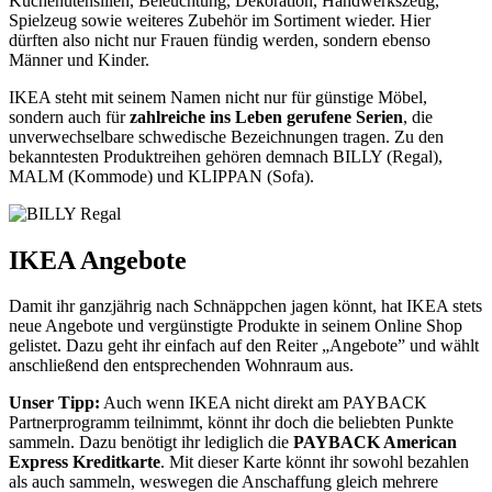
Küchenutensilien, Beleuchtung, Dekoration, Handwerkszeug,
Spielzeug sowie weiteres Zubehör im Sortiment wieder. Hier
dürften also nicht nur Frauen fündig werden, sondern ebenso
Männer und Kinder.
IKEA steht mit seinem Namen nicht nur für günstige Möbel,
sondern auch für
zahlreiche ins Leben gerufene Serien
, die
unverwechselbare schwedische Bezeichnungen tragen. Zu den
bekanntesten Produktreihen gehören demnach BILLY (Regal),
MALM (Kommode) und KLIPPAN (Sofa).
IKEA Angebote
Damit ihr ganzjährig nach Schnäppchen jagen könnt, hat IKEA stets
neue Angebote und vergünstigte Produkte in seinem Online Shop
gelistet. Dazu geht ihr einfach auf den Reiter „Angebote” und wählt
anschließend den entsprechenden Wohnraum aus.
Unser Tipp:
Auch wenn IKEA nicht direkt am PAYBACK
Partnerprogramm teilnimmt, könnt ihr doch die beliebten Punkte
sammeln. Dazu benötigt ihr lediglich die
PAYBACK American
Express Kreditkarte
. Mit dieser Karte könnt ihr sowohl bezahlen
als auch sammeln, weswegen die Anschaffung gleich mehrere