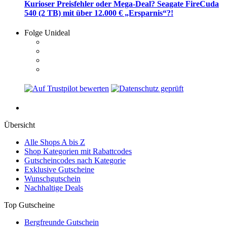
Kurioser Preisfehler oder Mega-Deal? Seagate FireCuda
540 (2 TB) mit über 12.000 € „Ersparnis“?!
Folge Unideal
Übersicht
Alle Shops A bis Z
Shop Kategorien mit Rabattcodes
Gutscheincodes nach Kategorie
Exklusive Gutscheine
Wunschgutschein
Nachhaltige Deals
Top Gutscheine
Bergfreunde Gutschein