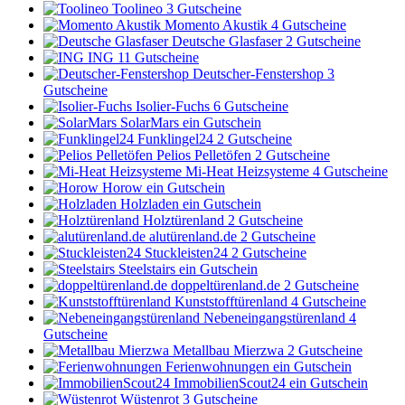
Toolineo
3 Gutscheine
Momento Akustik
4 Gutscheine
Deutsche Glasfaser
2 Gutscheine
ING
11 Gutscheine
Deutscher-Fenstershop
3
Gutscheine
Isolier-Fuchs
6 Gutscheine
SolarMars
ein Gutschein
Funklingel24
2 Gutscheine
Pelios Pelletöfen
2 Gutscheine
Mi-Heat Heizsysteme
4 Gutscheine
Horow
ein Gutschein
Holzladen
ein Gutschein
Holztürenland
2 Gutscheine
alutürenland.de
2 Gutscheine
Stuckleisten24
2 Gutscheine
Steelstairs
ein Gutschein
doppeltürenland.de
2 Gutscheine
Kunststofftürenland
4 Gutscheine
Nebeneingangstürenland
4
Gutscheine
Metallbau Mierzwa
2 Gutscheine
Ferienwohnungen
ein Gutschein
ImmobilienScout24
ein Gutschein
Wüstenrot
3 Gutscheine