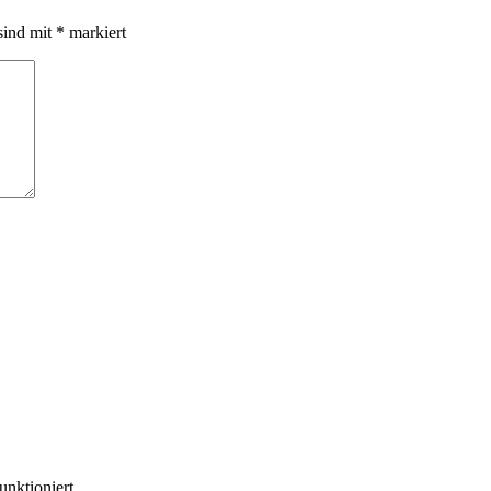
sind mit
*
markiert
unktioniert