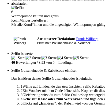
abgelaufen
6.
Wärmepumpe kaufen und gratis...
Kein Mindestbestellwert!
Für alle Kund*innen und die angezeigten Wärmepumpen gülti
Aus unserer Redaktion:
Frank Willberg
Prüft hier Preisnachlässe & Voucher
Selfio bewerten
40
Bewertungen /
3,93
von 5
Loading...
Selfio Gutscheincode & Rabattcode einlösen
Das Einlösen deines Selfio Gutscheincodes ist einfach:
1
Wähle auf Unideal.de den gewünschten Selfio Rabattco
2
Ein Voucher mit dem Code öffnet sich. Kopiere dir dies
3
Gleichzeitig wirst du zum Selfio Onlineshop weitergele
4
Gehe zur Kasse oder zum Warenkorb
und füge den v
5
Klicke auf
„Einlösen“
, der Rabatt wird von der Gesa