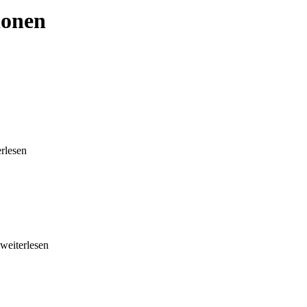
ionen
erlesen
.weiterlesen