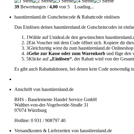
39
Bewertungen /
4,00
von 5
Loading...
haustürenland.de Gutscheincode & Rabattcode einlösen
Das Einlösen deines haustürenland.de Gutscheincodes ist einfa
1
Wähle auf Unideal.de den gewünschten haustürenland.d
2
Ein Voucher mit dem Code öffnet sich. Kopiere dir dies
3
Gleichzeitig wirst du zum haustürenland.de Onlineshop
4
Gehe zur Kasse oder zum Warenkorb
und füge den v
5
Klicke auf
„Einlösen“
, der Rabatt wird von der Gesa
Es gibt auch Rabattaktionen, bei denen kein Code notwendig is
Anschrift von haustürenland.de
BHS - Bauelemente Handel Service GmbH
Walther-von-der-Vogelweide-Straße 31
97074 Würzburg
Hotline: 0 931 / 908797 40
Versandkosten & Lieferzeiten von haustürenland.de