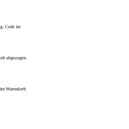
ig. Code im
orb abgezogen.
e im Warenkorb