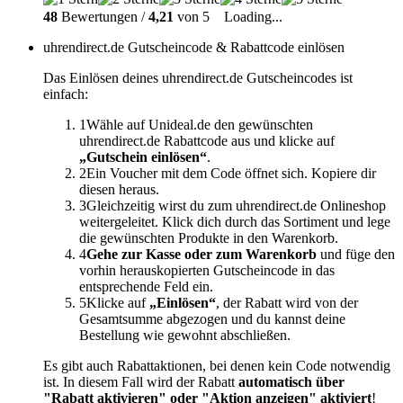
48
Bewertungen /
4,21
von 5
Loading...
uhrendirect.de Gutscheincode & Rabattcode einlösen
Das Einlösen deines uhrendirect.de Gutscheincodes ist
einfach:
1
Wähle auf Unideal.de den gewünschten
uhrendirect.de Rabattcode aus und klicke auf
„Gutschein einlösen“
.
2
Ein Voucher mit dem Code öffnet sich. Kopiere dir
diesen heraus.
3
Gleichzeitig wirst du zum uhrendirect.de Onlineshop
weitergeleitet. Klick dich durch das Sortiment und lege
die gewünschten Produkte in den Warenkorb.
4
Gehe zur Kasse oder zum Warenkorb
und füge den
vorhin herauskopierten Gutscheincode in das
entsprechende Feld ein.
5
Klicke auf
„Einlösen“
, der Rabatt wird von der
Gesamtsumme abgezogen und du kannst deine
Bestellung wie gewohnt abschließen.
Es gibt auch Rabattaktionen, bei denen kein Code notwendig
ist. In diesem Fall wird der Rabatt
automatisch über
"Rabatt aktivieren" oder "Aktion anzeigen" aktiviert
!