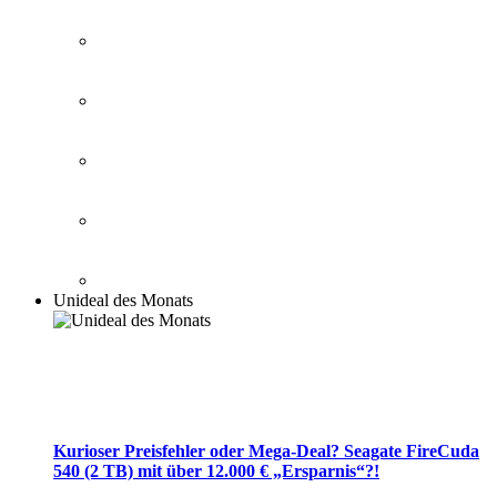
Unideal des Monats
Kurioser Preisfehler oder Mega-Deal? Seagate FireCuda
540 (2 TB) mit über 12.000 € „Ersparnis“?!
Folge Unideal