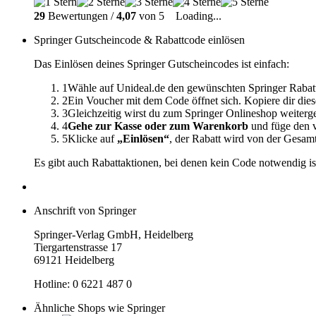
29
Bewertungen /
4,07
von 5
Loading...
Springer Gutscheincode & Rabattcode einlösen
Das Einlösen deines Springer Gutscheincodes ist einfach:
1
Wähle auf Unideal.de den gewünschten Springer Rabat
2
Ein Voucher mit dem Code öffnet sich. Kopiere dir dies
3
Gleichzeitig wirst du zum Springer Onlineshop weiterg
4
Gehe zur Kasse oder zum Warenkorb
und füge den v
5
Klicke auf
„Einlösen“
, der Rabatt wird von der Gesa
Es gibt auch Rabattaktionen, bei denen kein Code notwendig is
Anschrift von Springer
Springer-Verlag GmbH, Heidelberg
Tiergartenstrasse 17
69121 Heidelberg
Hotline: 0 6221 487 0
Ähnliche Shops wie Springer