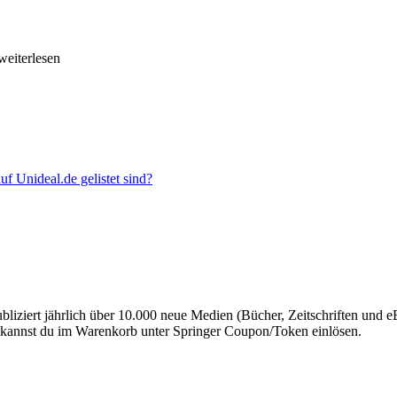
.weiterlesen
f Unideal.de gelistet sind?
ubliziert jährlich über 10.000 neue Medien (Bücher, Zeitschriften und 
e kannst du im Warenkorb unter Springer Coupon/Token einlösen.