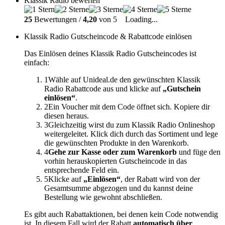
Klassik Radio bewerten
25
Bewertungen /
4,20
von 5
Loading...
Klassik Radio Gutscheincode & Rabattcode einlösen
Das Einlösen deines Klassik Radio Gutscheincodes ist
einfach:
1
Wähle auf Unideal.de den gewünschten Klassik
Radio Rabattcode aus und klicke auf
„Gutschein
einlösen“
.
2
Ein Voucher mit dem Code öffnet sich. Kopiere dir
diesen heraus.
3
Gleichzeitig wirst du zum Klassik Radio Onlineshop
weitergeleitet. Klick dich durch das Sortiment und lege
die gewünschten Produkte in den Warenkorb.
4
Gehe zur Kasse oder zum Warenkorb
und füge den
vorhin herauskopierten Gutscheincode in das
entsprechende Feld ein.
5
Klicke auf
„Einlösen“
, der Rabatt wird von der
Gesamtsumme abgezogen und du kannst deine
Bestellung wie gewohnt abschließen.
Es gibt auch Rabattaktionen, bei denen kein Code notwendig
ist. In diesem Fall wird der Rabatt
automatisch über