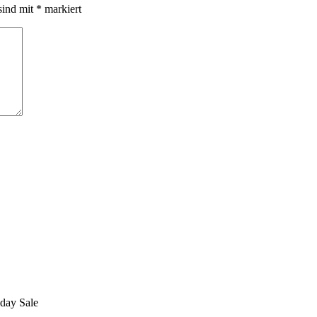
sind mit
*
markiert
iday Sale