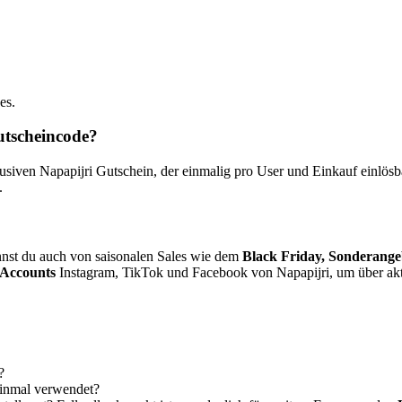
es.
utscheincode?
ven Napapijri Gutschein, der einmalig pro User und Einkauf einlösbar
.
nst du auch von saisonalen Sales wie dem
Black Friday, Sonderange
 Accounts
Instagram, TikTok und Facebook von Napapijri, um über akt
?
einmal verwendet?