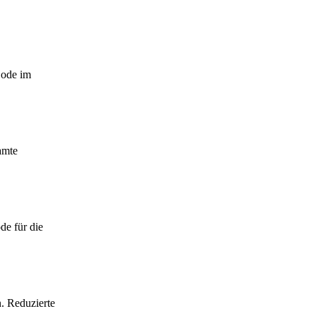
Code im
amte
de für die
. Reduzierte