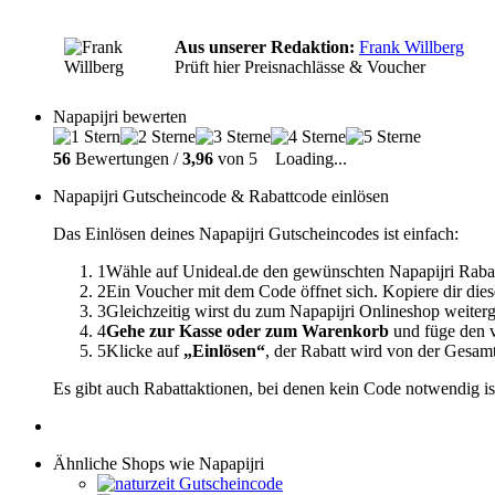
Aus unserer Redaktion:
Frank Willberg
Prüft hier Preisnachlässe & Voucher
Napapijri bewerten
56
Bewertungen /
3,96
von 5
Loading...
Napapijri Gutscheincode & Rabattcode einlösen
Das Einlösen deines Napapijri Gutscheincodes ist einfach:
1
Wähle auf Unideal.de den gewünschten Napapijri Rabat
2
Ein Voucher mit dem Code öffnet sich. Kopiere dir dies
3
Gleichzeitig wirst du zum Napapijri Onlineshop weiterg
4
Gehe zur Kasse oder zum Warenkorb
und füge den v
5
Klicke auf
„Einlösen“
, der Rabatt wird von der Gesa
Es gibt auch Rabattaktionen, bei denen kein Code notwendig is
Ähnliche Shops wie Napapijri