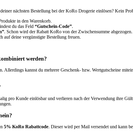
einer nächsten Bestellung bei der KoRo Drogerie einlösen? Kein Probl
Produkte in den Warenkorb.​
findest du das Feld
“Gutschein-Code”
.
n”
. Schon wird der Rabatt KoRo von der Zwischensumme abgezogen.
 auf deine vergünstigte Bestellung freuen.
kombiniert werden?
sen. Allerdings kannst du mehrere Geschenk- bzw. Wertgutscheine mitei
​
?
ig pro Kunde einlösbar und verlieren nach der Verwendung ihre Gülti
ungen.
hein?
en
5% KoRo Rabattcode
. Dieser wird per Mail versendet und kann b