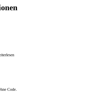
ionen
eiterlesen
 Ohne Code.