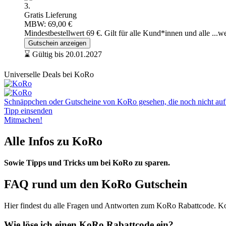
3.
Gratis Lieferung
MBW: 69,00 €
Mindestbestellwert 69 €. Gilt für alle Kund*innen und alle
...w
Gutschein anzeigen
⌛ Gültig bis 20.01.2027
Universelle Deals bei KoRo
Schnäppchen oder Gutscheine von KoRo gesehen, die noch nicht auf U
Tipp einsenden
Mitmachen!
Alle Infos zu KoRo
Sowie Tipps und Tricks um bei KoRo zu sparen.
FAQ rund um den KoRo Gutschein
Hier findest du alle Fragen und Antworten zum KoRo Rabattcode. Ko
Wie löse ich einen KoRo Rabattcode ein?