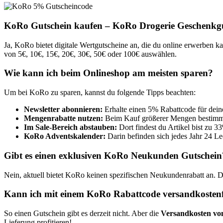
KoRo Gutschein kaufen – KoRo Drogerie Geschenkgu
Ja, KoRo bietet digitale Wertgutscheine an, die du online erwerben k
von 5€, 10€, 15€, 20€, 30€, 50€ oder 100€ auswählen.
Wie kann ich beim Onlineshop am meisten sparen?
Um bei KoRo zu sparen, kannst du folgende Tipps beachten:
Newsletter abonnieren:
Erhalte einen 5% Rabattcode für dein
Mengenrabatte nutzen:
Beim Kauf größerer Mengen bestimmte
Im Sale-Bereich abstauben:
Dort findest du Artikel bist zu 33
KoRo Adventskalender:
Darin befinden sich jedes Jahr 24 Le
Gibt es einen exklusiven KoRo Neukunden Gutschein
Nein, aktuell bietet KoRo keinen spezifischen Neukundenrabatt an. 
Kann ich mit einem KoRo Rabattcode versandkostenfr
So einen Gutschein gibt es derzeit nicht. Aber die
Versandkosten vo
Lieferung profitieren! ​