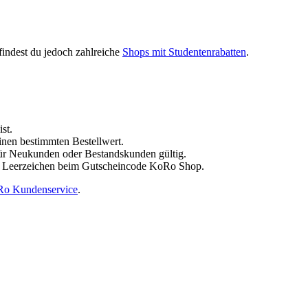
 findest du jedoch zahlreiche
Shops mit Studentenrabatten
.
t.​
en bestimmten Bestellwert.​
ür Neukunden oder Bestandskunden gültig.
e Leerzeichen beim Gutscheincode KoRo Shop.​
o Kundenservice
.