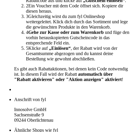
Rabattcode aus und klicke auf
„Gutschein einlösen“
.
2
Ein Voucher mit dem Code öffnet sich. Kopiere dir
diesen heraus.
3
Gleichzeitig wirst du zum fyl Onlineshop
weitergeleitet. Klick dich durch das Sortiment und lege
die gewünschten Produkte in den Warenkorb.
4
Gehe zur Kasse oder zum Warenkorb
und füge den
vorhin herauskopierten Gutscheincode in das
entsprechende Feld ein.
5
Klicke auf
„Einlösen“
, der Rabatt wird von der
Gesamtsumme abgezogen und du kannst deine
Bestellung wie gewohnt abschließen.
Es gibt auch Rabattaktionen, bei denen kein Code notwendig
ist. In diesem Fall wird der Rabatt
automatisch über
"Rabatt aktivieren" oder "Aktion anzeigen" aktiviert
!
Anschrift von fyl
Innosolve GmbH
Sachsenstraße 9
09244 Oberlichtenau
Ähnliche Shops wie fyl