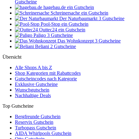
Gutscheine
hagebau.de
ein Gutschein
Schreinersache
ein Gutschein
Der Naturbaumarkt
3 Gutscheine
Pool-Stop
ein Gutschein
Outtec24
ein Gutschein
Paligo
3 Gutscheine
Das Wohnkonzept
3 Gutscheine
Beliani
2 Gutscheine
Übersicht
Alle Shops A bis Z
Shop Kategorien mit Rabattcodes
Gutscheincodes nach Kategorie
Exklusive Gutscheine
Wunschgutschein
Nachhaltige Deals
Top Gutscheine
Bergfreunde Gutschein
Reservix Gutschein
Turbopass Gutschein
AIDA Whirlpools Gutschein
Otto Gutschein