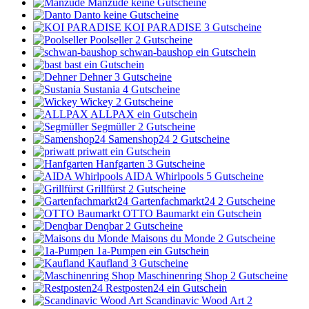
Manzude
keine Gutscheine
Danto
keine Gutscheine
KOI PARADISE
3 Gutscheine
Poolseller
2 Gutscheine
schwan-baushop
ein Gutschein
bast
ein Gutschein
Dehner
3 Gutscheine
Sustania
4 Gutscheine
Wickey
2 Gutscheine
ALLPAX
ein Gutschein
Segmüller
2 Gutscheine
Samenshop24
2 Gutscheine
priwatt
ein Gutschein
Hanfgarten
3 Gutscheine
AIDA Whirlpools
5 Gutscheine
Grillfürst
2 Gutscheine
Gartenfachmarkt24
2 Gutscheine
OTTO Baumarkt
ein Gutschein
Denqbar
2 Gutscheine
Maisons du Monde
2 Gutscheine
1a-Pumpen
ein Gutschein
Kaufland
3 Gutscheine
Maschinenring Shop
2 Gutscheine
Restposten24
ein Gutschein
Scandinavic Wood Art
2