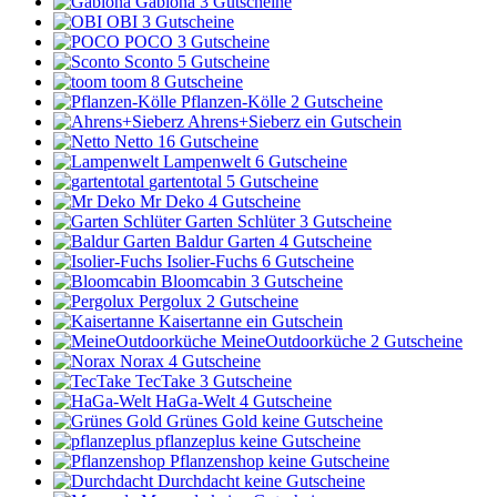
Gabiona
3 Gutscheine
OBI
3 Gutscheine
POCO
3 Gutscheine
Sconto
5 Gutscheine
toom
8 Gutscheine
Pflanzen-Kölle
2 Gutscheine
Ahrens+Sieberz
ein Gutschein
Netto
16 Gutscheine
Lampenwelt
6 Gutscheine
gartentotal
5 Gutscheine
Mr Deko
4 Gutscheine
Garten Schlüter
3 Gutscheine
Baldur Garten
4 Gutscheine
Isolier-Fuchs
6 Gutscheine
Bloomcabin
3 Gutscheine
Pergolux
2 Gutscheine
Kaisertanne
ein Gutschein
MeineOutdoorküche
2 Gutscheine
Norax
4 Gutscheine
TecTake
3 Gutscheine
HaGa-Welt
4 Gutscheine
Grünes Gold
keine Gutscheine
pflanzeplus
keine Gutscheine
Pflanzenshop
keine Gutscheine
Durchdacht
keine Gutscheine