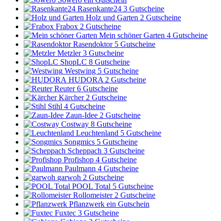
Rasenkante24
3 Gutscheine
Holz und Garten
2 Gutscheine
Frabox
2 Gutscheine
Mein schöner Garten
4 Gutscheine
Rasendoktor
5 Gutscheine
Metzler
3 Gutscheine
ShopLC
8 Gutscheine
Westwing
5 Gutscheine
HUDORA
2 Gutscheine
Reuter
6 Gutscheine
Kärcher
2 Gutscheine
Stihl
4 Gutscheine
Zaun-Idee
2 Gutscheine
Costway
8 Gutscheine
Leuchtenland
5 Gutscheine
Songmics
5 Gutscheine
Scheppach
3 Gutscheine
Profishop
4 Gutscheine
Paulmann
4 Gutscheine
garwoh
2 Gutscheine
POOL Total
5 Gutscheine
Rollomeister
2 Gutscheine
Pflanzwerk
ein Gutschein
Fuxtec
3 Gutscheine