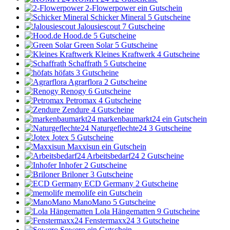
2-Flowerpower
ein Gutschein
Schicker Mineral
5 Gutscheine
Jalousiescout
7 Gutscheine
Hood.de
5 Gutscheine
Green Solar
5 Gutscheine
Kleines Kraftwerk
4 Gutscheine
Schaffrath
5 Gutscheine
höfats
3 Gutscheine
Agrarflora
2 Gutscheine
Renogy
6 Gutscheine
Petromax
4 Gutscheine
Zendure
4 Gutscheine
markenbaumarkt24
ein Gutschein
Naturgeflechte24
3 Gutscheine
Jotex
5 Gutscheine
Maxxisun
ein Gutschein
Arbeitsbedarf24
2 Gutscheine
Inhofer
2 Gutscheine
Briloner
3 Gutscheine
ECD Germany
2 Gutscheine
memolife
ein Gutschein
ManoMano
5 Gutscheine
Lola Hängematten
9 Gutscheine
Fenstermaxx24
3 Gutscheine
Sowero
ein Gutschein