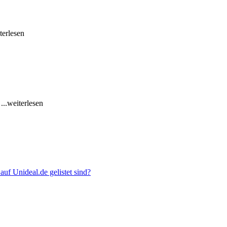
iterlesen
e
...weiterlesen
uf Unideal.de gelistet sind?