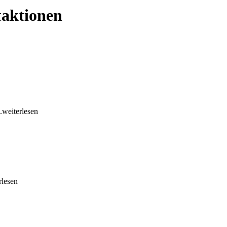
taktionen
..weiterlesen
rlesen