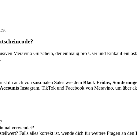
es.
utscheincode?
iven Meravino Gutschein, der einmalig pro User und Einkauf einlösbar 
.
nst du auch von saisonalen Sales wie dem
Black Friday, Sonderang
 Accounts
Instagram, TikTok und Facebook von Meravino, um über akt
g?
einmal verwendet?
ellwert? Falls alles korrekt ist, wende dich für weitere Fragen an den