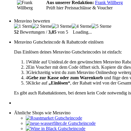
Aus unserer Redaktion:
Frank Willberg
Prüft hier Preisnachlässe & Voucher
Meravino bewerten
52
Bewertungen /
3,85
von 5
Loading...
Meravino Gutscheincode & Rabattcode einlösen
Das Einlösen deines Meravino Gutscheincodes ist einfach:
1
Wähle auf Unideal.de den gewünschten Meravino Rabat
2
Ein Voucher mit dem Code öffnet sich. Kopiere dir dies
3
Gleichzeitig wirst du zum Meravino Onlineshop weiterg
4
Gehe zur Kasse oder zum Warenkorb
und füge den v
5
Klicke auf
„Einlösen“
, der Rabatt wird von der Gesa
Es gibt auch Rabattaktionen, bei denen kein Code notwendig is
Ähnliche Shops wie Meravino