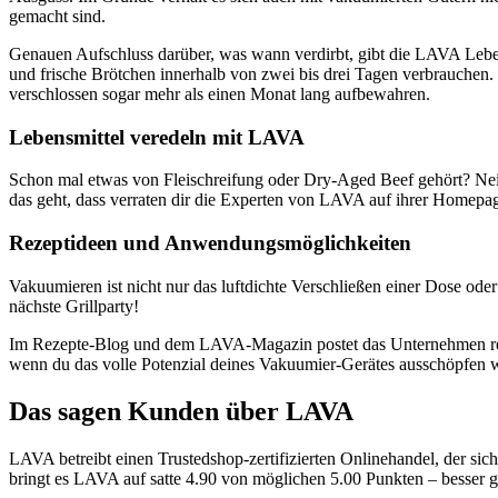
gemacht sind.
Genauen Aufschluss darüber, was wann verdirbt, gibt die LAVA Lebensm
und frische Brötchen innerhalb von zwei bis drei Tagen verbrauchen.
verschlossen sogar mehr als einen Monat lang aufbewahren.
Lebensmittel veredeln mit LAVA
Schon mal etwas von Fleischreifung oder Dry-Aged Beef gehört? Nein? 
das geht, dass verraten dir die Experten von LAVA auf ihrer Homepa
Rezeptideen und Anwendungsmöglichkeiten
Vakuumieren ist nicht nur das luftdichte Verschließen einer Dose ode
nächste Grillparty!
Im Rezepte-Blog und dem LAVA-Magazin postet das Unternehmen regelm
wenn du das volle Potenzial deines Vakuumier-Gerätes ausschöpfen wi
Das sagen Kunden über LAVA
LAVA betreibt einen Trustedshop-zertifizierten Onlinehandel, der sich 
bringt es LAVA auf satte 4.90 von möglichen 5.00 Punkten – besser 