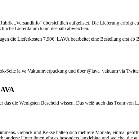
rik „Versandinfo“ übersichtlich aufgelistet. Die Lieferung erfolgt eu
sächliche Lieferdatum kann deshalb abweichen.
agen die Lieferkosten 7,90€. LAVA bearbeitet eine Bestellung erst ab 
ook-Seite la.va Vakuumverpackung und über @lava_vakuum via Twitter
LAVA
über das die Wenigsten Bescheid wissen. Das weiß auch das Team von LA
immens. Gebäck und Kekse halten sich mehrere Monate, einmal geöffnet
t anders: Unter ihnen gibt es besonders langlebige und welche, die au