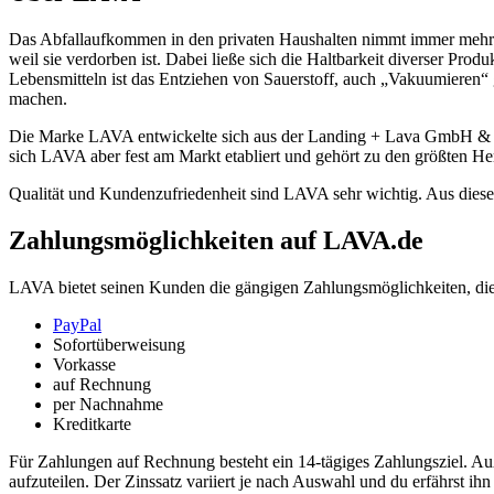
Das Abfallaufkommen in den privaten Haushalten nimmt immer mehr z
weil sie verdorben ist. Dabei ließe sich die Haltbarkeit diverser Pr
Lebensmitteln ist das Entziehen von Sauerstoff, auch „Vakuumieren“ g
machen.
Die Marke LAVA entwickelte sich aus der Landing + Lava GmbH & C
sich LAVA aber fest am Markt etabliert und gehört zu den größten Her
Qualität und Kundenzufriedenheit sind LAVA sehr wichtig. Aus diesem
Zahlungsmöglichkeiten auf LAVA.de
LAVA bietet seinen Kunden die gängigen Zahlungsmöglichkeiten, di
PayPal
Sofortüberweisung
Vorkasse
auf Rechnung
per Nachnahme
Kreditkarte
Für Zahlungen auf Rechnung besteht ein 14-tägiges Zahlungsziel. Au
aufzuteilen. Der Zinssatz variiert je nach Auswahl und du erfährst ih