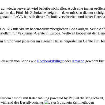
u, wiederverwertet wird beileibe nicht alles. Auch eine immer größer
odukte um das Fünf- bis Zehnfache steigern – dazu müssten die nur ric
enannt. LAVA hat sich dieser Technik verschrieben und bietet Haushalt
o. KG mit Sitz im baden-württembergischen Bad Saulgau. Seine Anfä
stellern für Vakuumier-Geräte in Europa. Weltweit kooperiert der Händl
 Grund wird jedes der im eigenen Hause hergestellten Geräte auf Herz
e du auch von Shops wie
Notebooksbilliger
oder
Amazon
gewohnt bist.
ßerdem hast du mit Ratenzahlung powered by PayPal die Möglichkeit, d
n während des Bestellvorgangs.