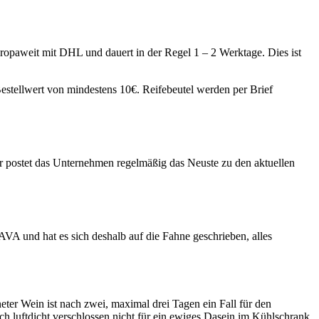
ropaweit mit DHL und dauert in der Regel 1 – 2 Werktage. Dies ist
Bestellwert von mindestens 10€. Reifebeutel werden per Brief
 postet das Unternehmen regelmäßig das Neuste zu den aktuellen
VA und hat es sich deshalb auf die Fahne geschrieben, alles
er Wein ist nach zwei, maximal drei Tagen ein Fall für den
ch luftdicht verschlossen nicht für ein ewiges Dasein im Kühlschrank