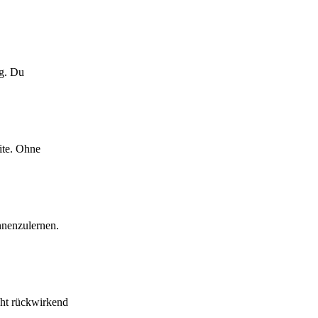
ig. Du
ite. Ohne
nnenzulernen.
cht rückwirkend