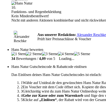
10.
Funktions- und Regenbekleidung
Kein Mindestbestellwert!
Nicht mit anderen Aktionen kombinierbar und nicht rückwirken
Aus unserer Redaktion:
Alexander Reschke
Prüft hier Preisnachlässe & Voucher
Hans Natur bewerten
34
Bewertungen /
4,09
von 5
Loading...
Hans Natur Gutscheincode & Rabattcode einlösen
Das Einlösen deines Hans Natur Gutscheincodes ist einfach:
1
Wähle auf Unideal.de den gewünschten Hans Natur Rab
2
Ein Voucher mit dem Code öffnet sich. Kopiere dir dies
3
Gleichzeitig wirst du zum Hans Natur Onlineshop weite
4
Gehe zur Kasse oder zum Warenkorb
und füge den v
5
Klicke auf
„Einlösen“
, der Rabatt wird von der Gesa