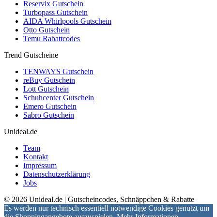
Reservix Gutschein
Turbopass Gutschein
AIDA Whirlpools Gutschein
Otto Gutschein
Temu Rabattcodes
Trend Gutscheine
TENWAYS Gutschein
reBuy Gutschein
Lott Gutschein
Schuhcenter Gutschein
Emero Gutschein
Sabro Gutschein
Unideal.de
Team
Kontakt
Impressum
Datenschutzerklärung
Jobs
© 2026 Unideal.de | Gutscheincodes, Schnäppchen & Rabatte
Es werden nur technisch essentiell notwendige Cookies genutzt um
die Shoppingangebote auszuspielen.
Mehr Informationen