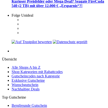
Kurioser Preisfehler oder Mega-Deal? Seagate FireCuda
540 (2 TB) mit über 12.000 € „Ersparnis“?!
Folge Unideal
Übersicht
Alle Shops A bis Z
Shop Kategorien mit Rabattcodes
Gutscheincodes nach Kategorie
Exklusive Gutscheine
Wunschgutschein
Nachhaltige Deals
Top Gutscheine
Bergfreunde Gutschein