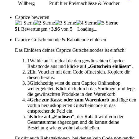
Prüft hier Preisnachlässe & Voucher
Caprice bewerten
51
Bewertungen /
3,96
von 5
Loading...
Caprice Gutscheincode & Rabattcode einlösen
Das Einlösen deines Caprice Gutscheincodes ist einfach:
1
Wähle auf Unideal.de den gewünschten Caprice
Rabattcode aus und klicke auf
„Gutschein einlösen“
.
2
Ein Voucher mit dem Code öffnet sich. Kopiere dir
diesen heraus.
3
Gleichzeitig wirst du zum Caprice Onlineshop
weitergeleitet. Klick dich durch das Sortiment und lege
die gewünschten Produkte in den Warenkorb.
4
Gehe zur Kasse oder zum Warenkorb
und füge den
vorhin herauskopierten Gutscheincode in das
entsprechende Feld ein.
5
Klicke auf
„Einlösen“
, der Rabatt wird von der
Gesamtsumme abgezogen und du kannst deine
Bestellung wie gewohnt abschließen.
Es gibt auch Rabattaktionen, bei denen kein Code notwendig