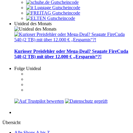
Unideal des Monats
Kurioser Preisfehler oder Mega-Deal? Seagate FireCuda
540 (2 TB) mit über 12.000 € „Ersparnis“?!
Folge Unideal
Übersicht
Alle Shops A bis Z