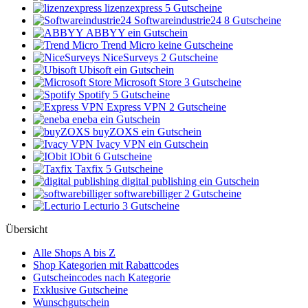
lizenzexpress
5 Gutscheine
Softwareindustrie24
8 Gutscheine
ABBYY
ein Gutschein
Trend Micro
keine Gutscheine
NiceSurveys
2 Gutscheine
Ubisoft
ein Gutschein
Microsoft Store
3 Gutscheine
Spotify
5 Gutscheine
Express VPN
2 Gutscheine
eneba
ein Gutschein
buyZOXS
ein Gutschein
Ivacy VPN
ein Gutschein
IObit
6 Gutscheine
Taxfix
5 Gutscheine
digital publishing
ein Gutschein
softwarebilliger
2 Gutscheine
Lecturio
3 Gutscheine
Übersicht
Alle Shops A bis Z
Shop Kategorien mit Rabattcodes
Gutscheincodes nach Kategorie
Exklusive Gutscheine
Wunschgutschein