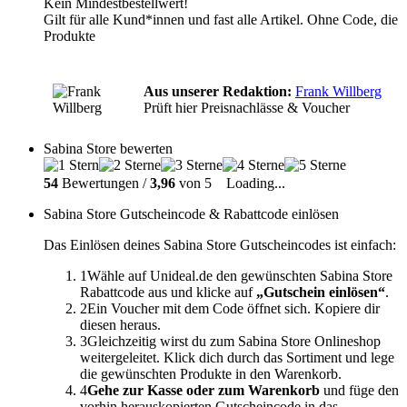
Kein Mindestbestellwert!
Gilt für alle Kund*innen und fast alle Artikel. Ohne Code, die
Produkte
Aus unserer Redaktion:
Frank Willberg
Prüft hier Preisnachlässe & Voucher
Sabina Store bewerten
54
Bewertungen /
3,96
von 5
Loading...
Sabina Store Gutscheincode & Rabattcode einlösen
Das Einlösen deines Sabina Store Gutscheincodes ist einfach:
1
Wähle auf Unideal.de den gewünschten Sabina Store
Rabattcode aus und klicke auf
„Gutschein einlösen“
.
2
Ein Voucher mit dem Code öffnet sich. Kopiere dir
diesen heraus.
3
Gleichzeitig wirst du zum Sabina Store Onlineshop
weitergeleitet. Klick dich durch das Sortiment und lege
die gewünschten Produkte in den Warenkorb.
4
Gehe zur Kasse oder zum Warenkorb
und füge den
vorhin herauskopierten Gutscheincode in das