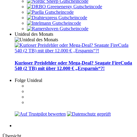
Unideal des Monats
Kurioser Preisfehler oder Mega-Deal? Seagate FireCuda
540 (2 TB) mit über 12.000 € „Ersparnis“?!
Folge Unideal
Übersicht