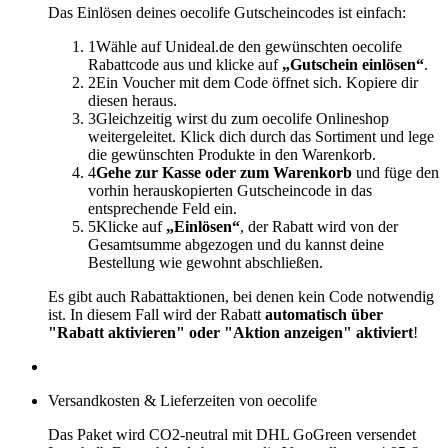
Das Einlösen deines oecolife Gutscheincodes ist einfach:
1
Wähle auf Unideal.de den gewünschten oecolife
Rabattcode aus und klicke auf
„Gutschein einlösen“
.
2
Ein Voucher mit dem Code öffnet sich. Kopiere dir
diesen heraus.
3
Gleichzeitig wirst du zum oecolife Onlineshop
weitergeleitet. Klick dich durch das Sortiment und lege
die gewünschten Produkte in den Warenkorb.
4
Gehe zur Kasse oder zum Warenkorb
und füge den
vorhin herauskopierten Gutscheincode in das
entsprechende Feld ein.
5
Klicke auf
„Einlösen“
, der Rabatt wird von der
Gesamtsumme abgezogen und du kannst deine
Bestellung wie gewohnt abschließen.
Es gibt auch Rabattaktionen, bei denen kein Code notwendig
ist. In diesem Fall wird der Rabatt
automatisch über
"Rabatt aktivieren" oder "Aktion anzeigen" aktiviert
!
Versandkosten & Lieferzeiten von oecolife
Das Paket wird CO2-neutral mit DHL GoGreen versendet