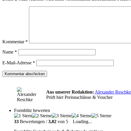
Kommentar
*
Name
*
E-Mail-Adresse
*
Aus unserer Redaktion:
Alexander Reschke
Prüft hier Preisnachlässe & Voucher
Formblitz bewerten
33
Bewertungen /
3,82
von 5
Loading...