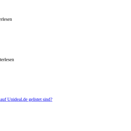
erlesen
iterlesen
uf Unideal.de gelistet sind?