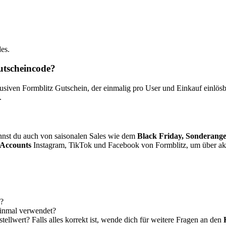
es.
utscheincode?
ven Formblitz Gutschein, der einmalig pro User und Einkauf einlösbar
.
nnst du auch von saisonalen Sales wie dem
Black Friday, Sonderang
 Accounts
Instagram, TikTok und Facebook von Formblitz, um über akt
g?
einmal verwendet?
ellwert? Falls alles korrekt ist, wende dich für weitere Fragen an den