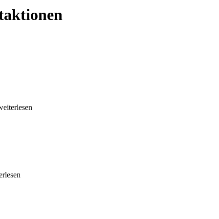
taktionen
.weiterlesen
terlesen