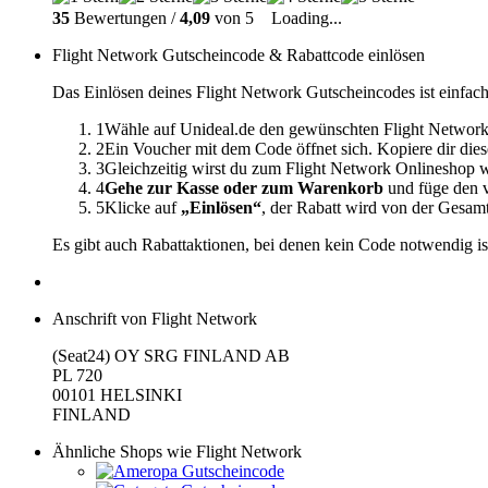
35
Bewertungen /
4,09
von 5
Loading...
Flight Network Gutscheincode & Rabattcode einlösen
Das Einlösen deines Flight Network Gutscheincodes ist einfach
1
Wähle auf Unideal.de den gewünschten Flight Network
2
Ein Voucher mit dem Code öffnet sich. Kopiere dir dies
3
Gleichzeitig wirst du zum Flight Network Onlineshop w
4
Gehe zur Kasse oder zum Warenkorb
und füge den v
5
Klicke auf
„Einlösen“
, der Rabatt wird von der Gesa
Es gibt auch Rabattaktionen, bei denen kein Code notwendig is
Anschrift von Flight Network
(Seat24) OY SRG FINLAND AB
PL 720
00101 HELSINKI
FINLAND
Ähnliche Shops wie Flight Network