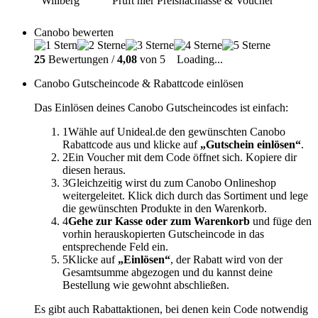
Prüft hier Preisnachlässe & Voucher
Canobo bewerten
25
Bewertungen /
4,08
von 5
Loading...
Canobo Gutscheincode & Rabattcode einlösen
Das Einlösen deines Canobo Gutscheincodes ist einfach:
1
Wähle auf Unideal.de den gewünschten Canobo
Rabattcode aus und klicke auf
„Gutschein einlösen“
.
2
Ein Voucher mit dem Code öffnet sich. Kopiere dir
diesen heraus.
3
Gleichzeitig wirst du zum Canobo Onlineshop
weitergeleitet. Klick dich durch das Sortiment und lege
die gewünschten Produkte in den Warenkorb.
4
Gehe zur Kasse oder zum Warenkorb
und füge den
vorhin herauskopierten Gutscheincode in das
entsprechende Feld ein.
5
Klicke auf
„Einlösen“
, der Rabatt wird von der
Gesamtsumme abgezogen und du kannst deine
Bestellung wie gewohnt abschließen.
Es gibt auch Rabattaktionen, bei denen kein Code notwendig