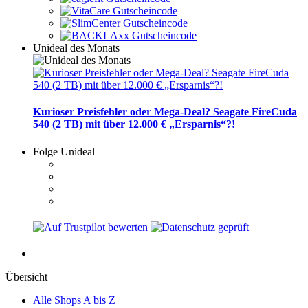
Unideal des Monats
Kurioser Preisfehler oder Mega-Deal? Seagate FireCuda
540 (2 TB) mit über 12.000 € „Ersparnis“?!
Folge Unideal
Übersicht
Alle Shops A bis Z