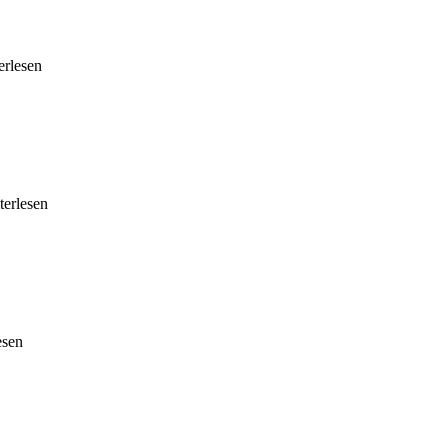
terlesen
iterlesen
esen