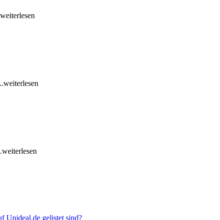
.weiterlesen
...weiterlesen
..weiterlesen
 Unideal.de gelistet sind?