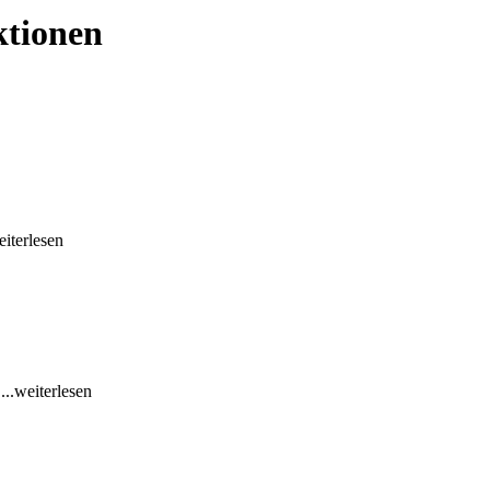
ktionen
eiterlesen
e
...weiterlesen