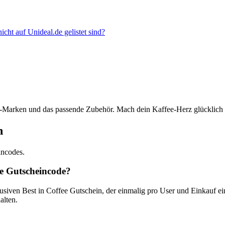
cht auf Unideal.de gelistet sind?
p-Marken und das passende Zubehör. Mach dein Kaffee-Herz glücklich 
n
incodes.
ee Gutscheincode?
ven Best in Coffee Gutschein, der einmalig pro User und Einkauf einl
alten.